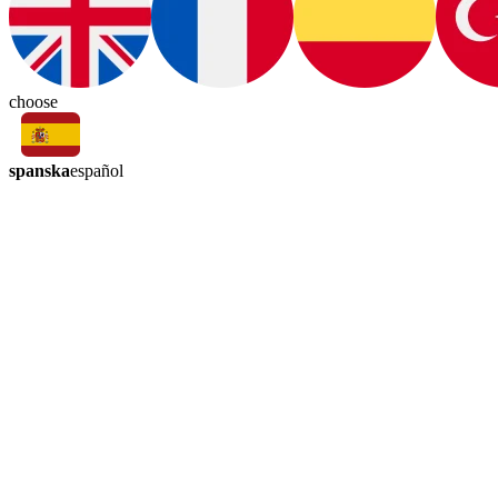
choose
spanska
español