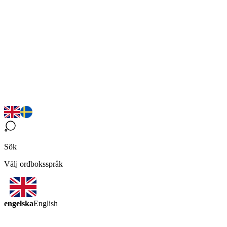
Sök
Välj ordboksspråk
engelska
English