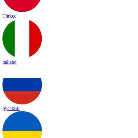
Türkçe
italiano
русский