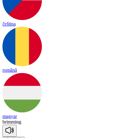
čeština
română
magyar
bri
mming