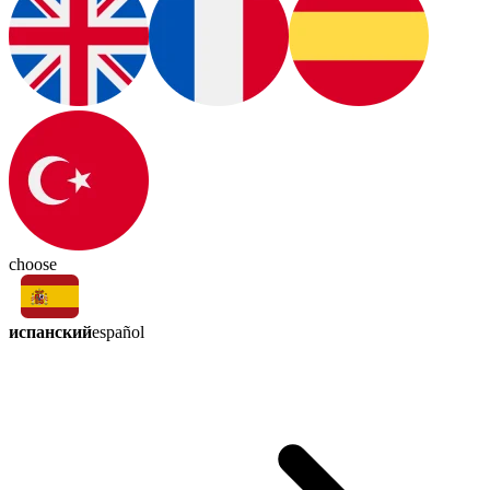
choose
испанский
español