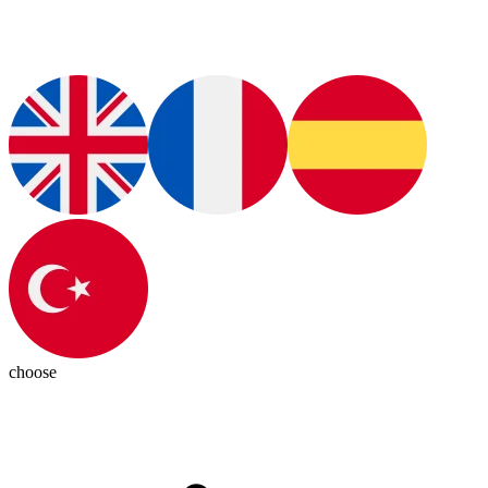
choose