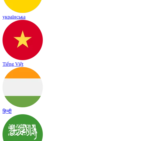
українська
Tiếng Việt
हिन्दी