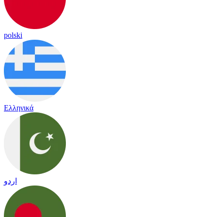
polski
Ελληνικά
اردو