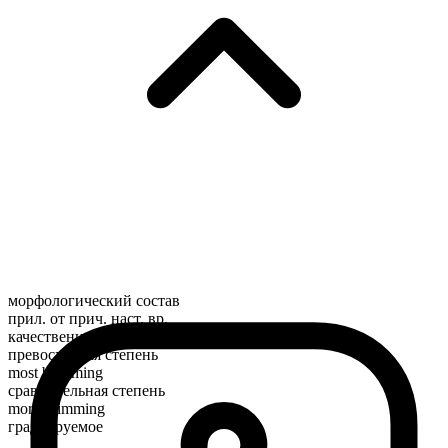
морфологический состав
прил. от прич. наст. вр.
качественное
превосходная степень
most brimming
сравнительная степень
more brimming
градуируемое