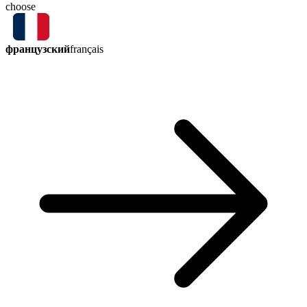
choose
французский
français