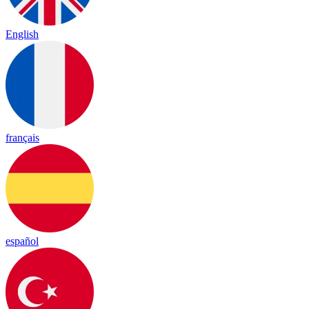
English
français
español