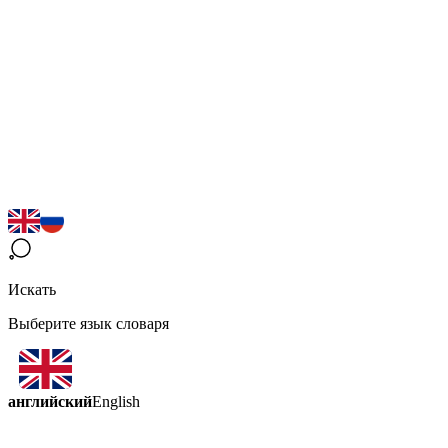
Искать
Выберите язык словаря
английский
English