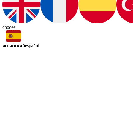
choose
испанский
español