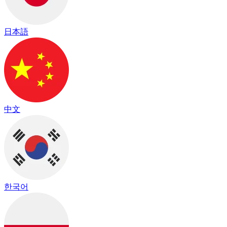
日本語
中文
한국어