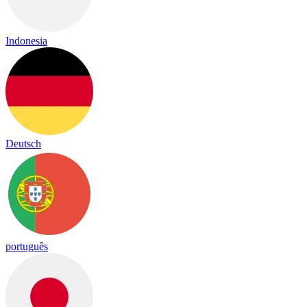
Indonesia
Deutsch
português