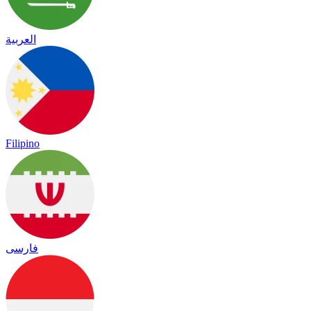
العربية
Filipino
فارسی