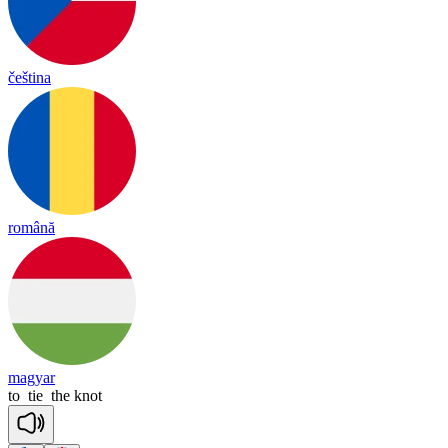
čeština
română
magyar
to
tie
the
knot