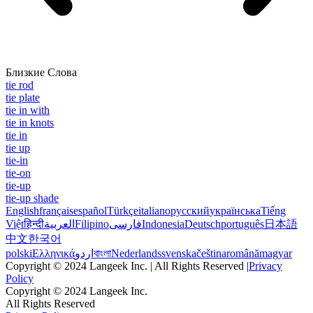
Близкие Слова
tie rod
tie plate
tie in with
tie in knots
tie in
tie up
tie-in
tie-on
tie-up
tie-up shade
English
français
español
Türkçe
italiano
русский
українська
Tiếng
Việt
हिन्दी
العربية
Filipino
فارسی
Indonesia
Deutsch
português
日本語
中文
한국어
polski
Ελληνικά
اردو
বাংলা
Nederlands
svenska
čeština
română
magyar
Copyright © 2024 Langeek Inc. | All Rights Reserved |
Privacy
Policy
Copyright © 2024 Langeek Inc.
All Rights Reserved