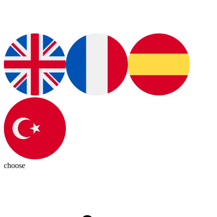
choose