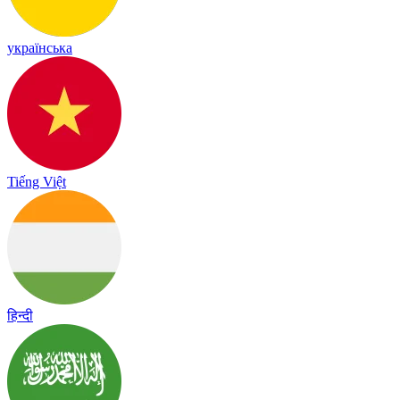
українська
Tiếng Việt
हिन्दी