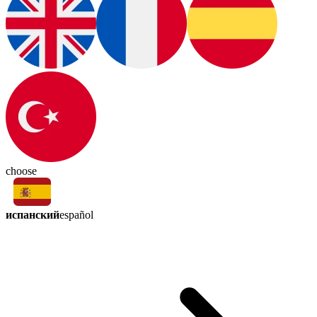
choose
испанский
español