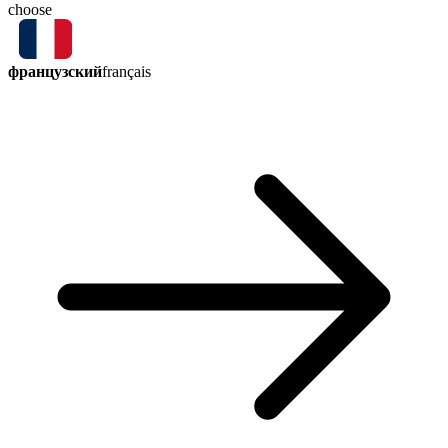
choose
французский
français