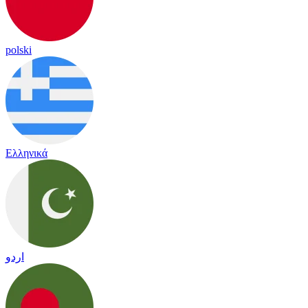
polski
Ελληνικά
اردو