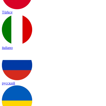
Türkçe
italiano
русский