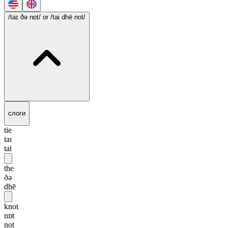
/taɪ ðə nɒt/
or /tai dhē not/
слоги
tie
taɪ
tai
the
ðə
dhē
knot
nɒt
not