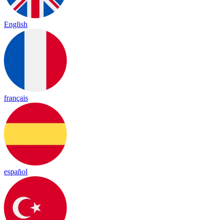
English
français
español