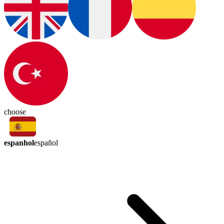
choose
espanhol
español