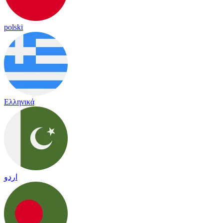
polski
Ελληνικά
اردو