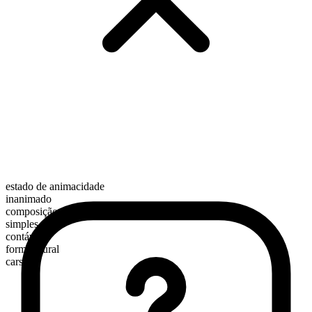
estado de animacidade
inanimado
composição morfológica
simples
contável
forma plural
cars