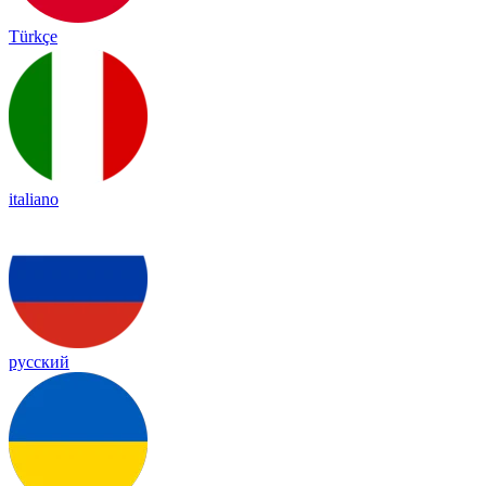
Türkçe
italiano
русский