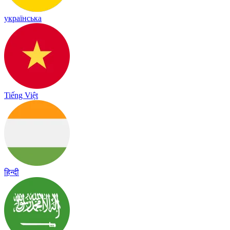
українська
Tiếng Việt
हिन्दी