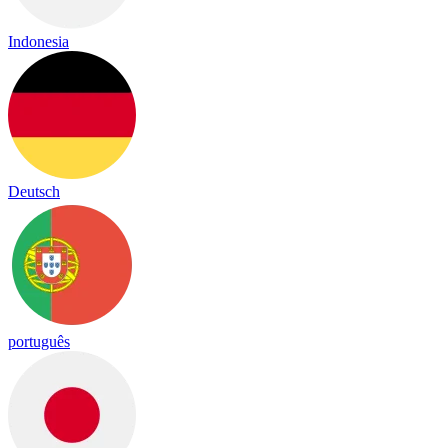
Indonesia
Deutsch
português