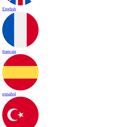
English
français
español