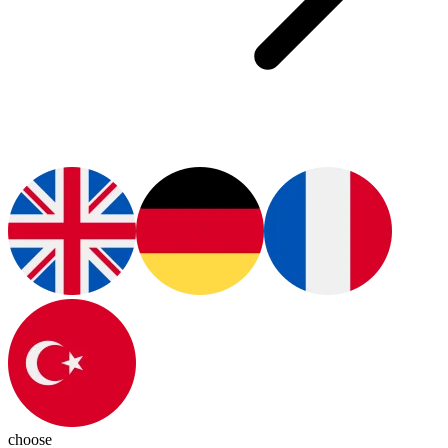
choose