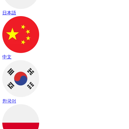
日本語
中文
한국어