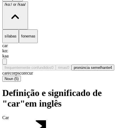
/kɑ:/
or /kaa/
sílabas
fonemas
car
kɑ:
kaa
frequentemente confundidos
0
rimas
0
pronúncia semelhante
4
care
corps
core
cur
Noun
(
5
)
Definição e significado de
"car"em inglês
Car