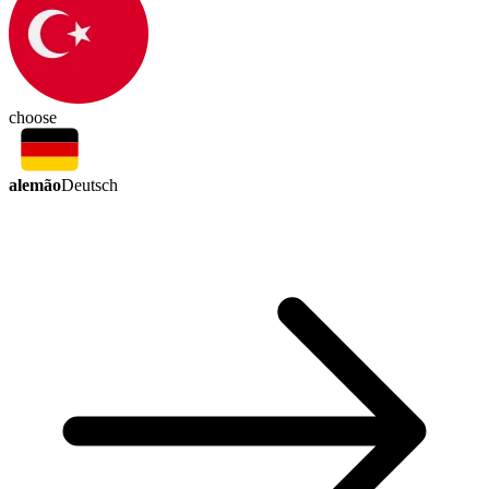
choose
alemão
Deutsch