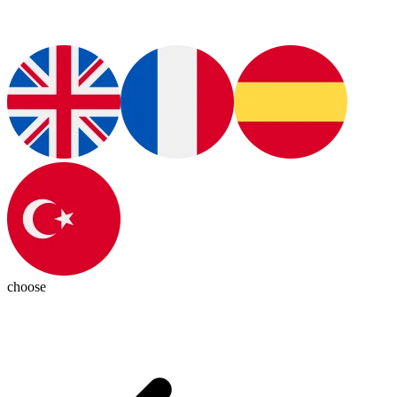
choose