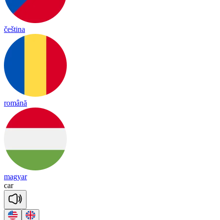
čeština
română
magyar
car