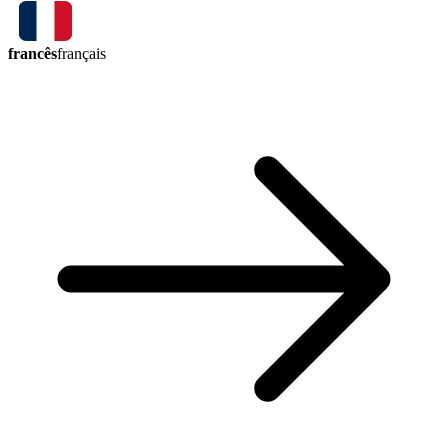
francês
français