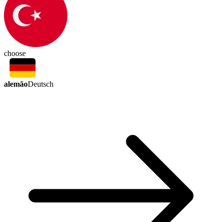
choose
alemão
Deutsch