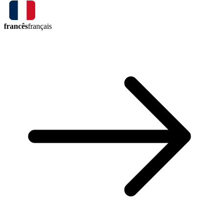
francês
français