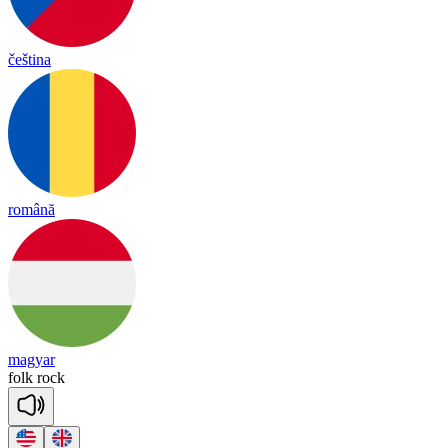
čeština
română
magyar
folk
rock