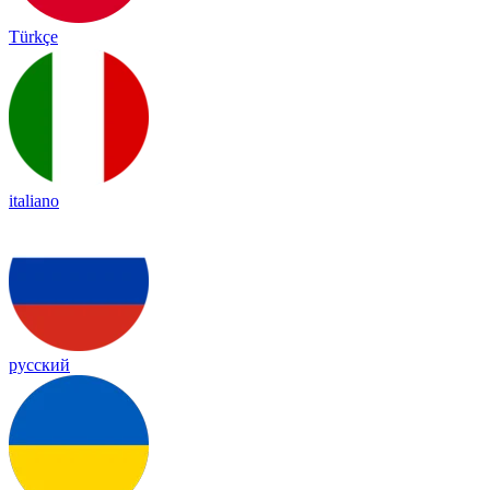
Türkçe
italiano
русский