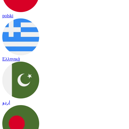
polski
Ελληνικά
اردو