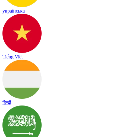
українська
Tiếng Việt
हिन्दी