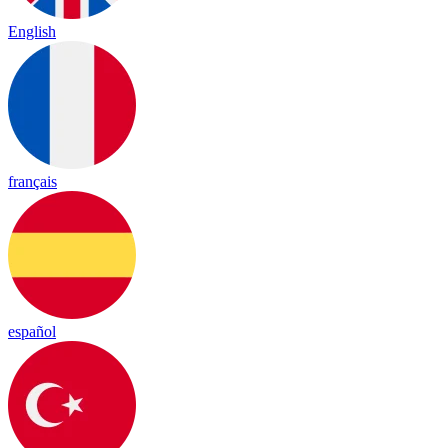
English
français
español