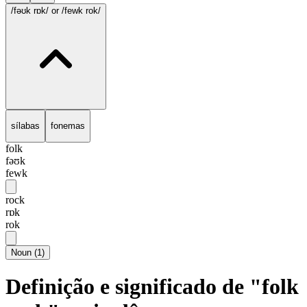
/fəʊk rɒk/
or /fewk rok/
sílabas
fonemas
folk
fəʊk
fewk
rock
rɒk
rok
Noun
(
1
)
Definição e significado de "folk