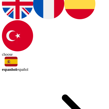
choose
espanhol
español