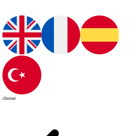
choose