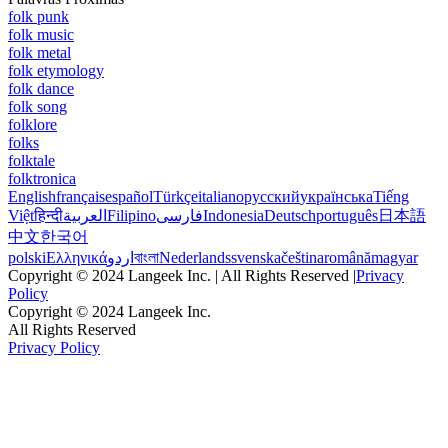
folk punk
folk music
folk metal
folk etymology
folk dance
folk song
folklore
folks
folktale
folktronica
English
français
español
Türkçe
italiano
русский
українська
Tiếng
Việt
हिन्दी
العربية
Filipino
فارسی
Indonesia
Deutsch
português
日本語
中文
한국어
polski
Ελληνικά
اردو
বাংলা
Nederlands
svenska
čeština
română
magyar
Copyright © 2024 Langeek Inc. | All Rights Reserved |
Privacy
Policy
Copyright © 2024 Langeek Inc.
All Rights Reserved
Privacy Policy