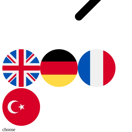
choose