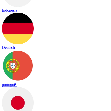
Indonesia
Deutsch
português