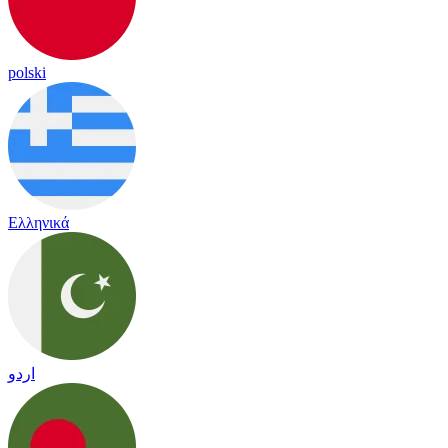
polski
Ελληνικά
اردو