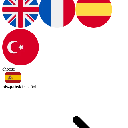
choose
hiszpański
español