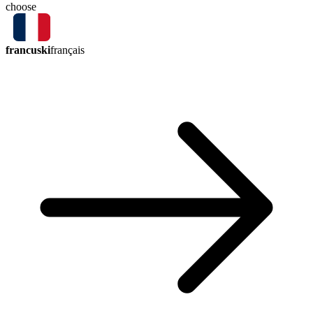
choose
francuski
français