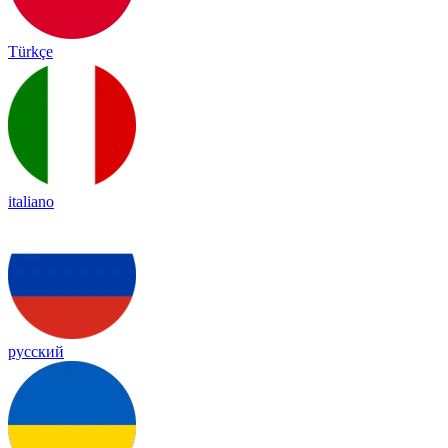
Türkçe
italiano
русский