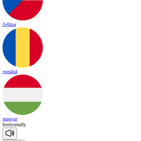
čeština
română
magyar
ho
ri
zon
ta
lly