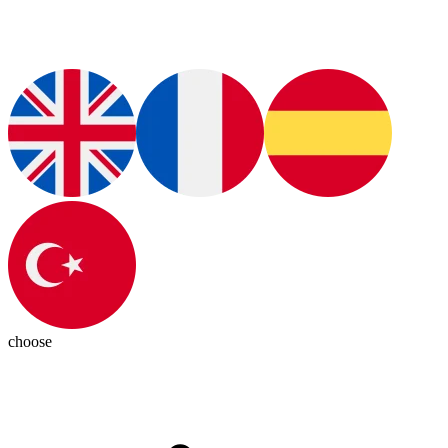
choose