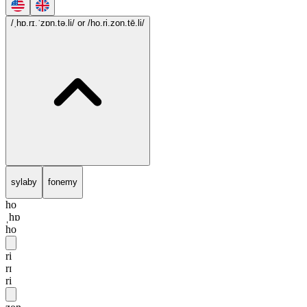
/ˌhɒ.rɪ.ˈzɒn.tə.li/
or /ho.ri.zon.tē.li/
sylaby
fonemy
ho
ˌhɒ
ho
ri
rɪ
ri