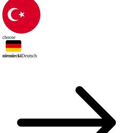
choose
niemiecki
Deutsch