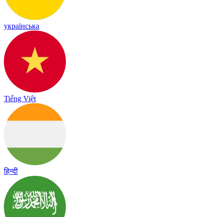
українська
Tiếng Việt
हिन्दी