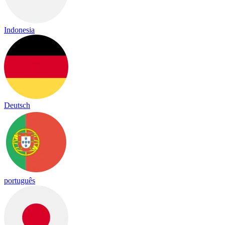
Indonesia
Deutsch
português