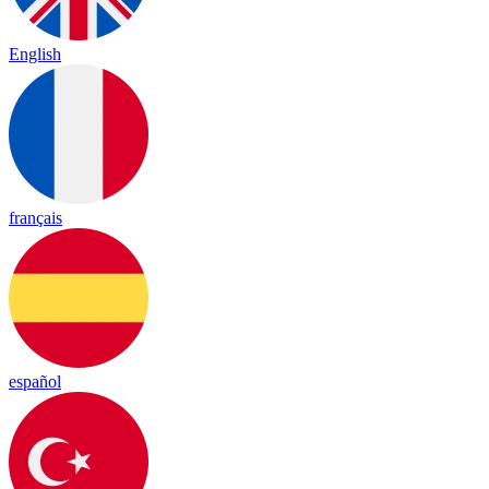
English
français
español