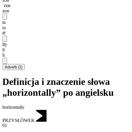
zon
ˈzɒn
zon
ta
tə
tē
lly
li
li
Adverb
(
1
)
Definicja i znaczenie słowa
„horizontally” po angielsku
horizontally
PRZYSŁÓWEK
01