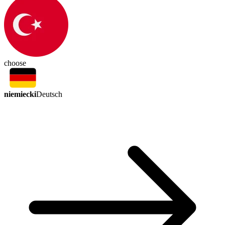
choose
niemiecki
Deutsch