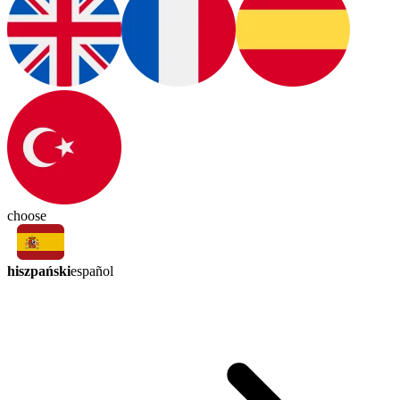
choose
hiszpański
español