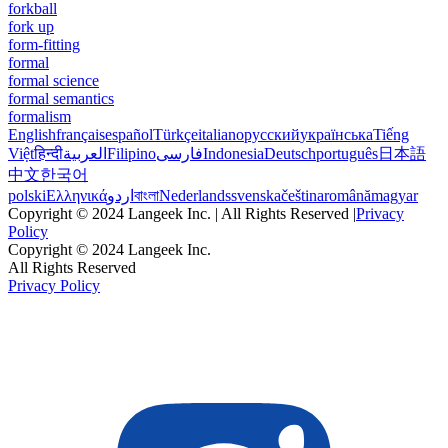
forkball
fork up
form-fitting
formal
formal science
formal semantics
formalism
English
français
español
Türkçe
italiano
русский
українська
Tiếng
Việt
हिन्दी
العربية
Filipino
فارسی
Indonesia
Deutsch
português
日本語
中文
한국어
polski
Ελληνικά
اردو
বাংলা
Nederlands
svenska
čeština
română
magyar
Copyright © 2024 Langeek Inc. | All Rights Reserved |
Privacy
Policy
Copyright © 2024 Langeek Inc.
All Rights Reserved
Privacy Policy