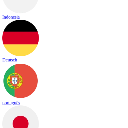
Indonesia
Deutsch
português