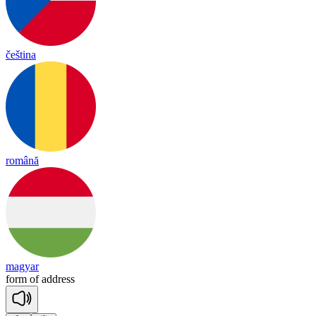
čeština
română
magyar
form
of
add
ress