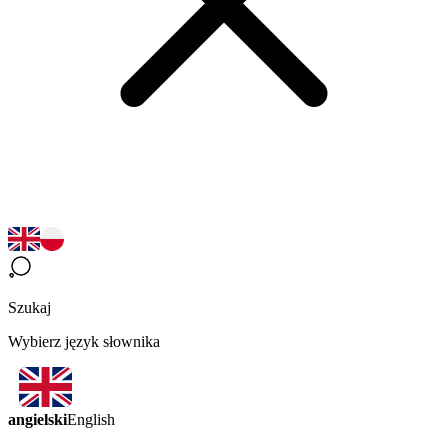
Szukaj
Wybierz język słownika
angielski
English