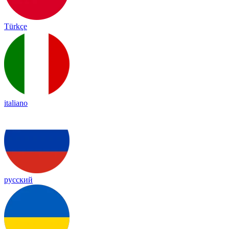
Türkçe
italiano
русский