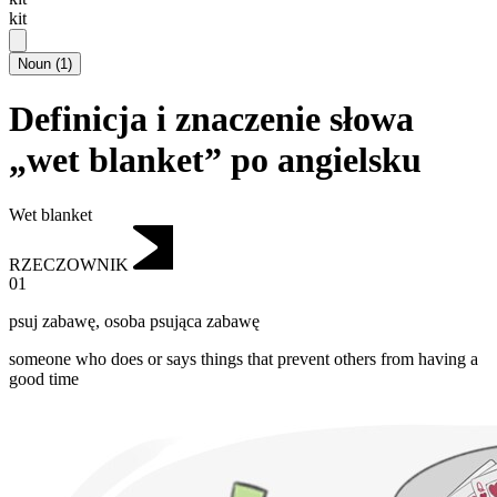
kit
Noun
(
1
)
Definicja i znaczenie słowa
„wet blanket” po angielsku
Wet blanket
RZECZOWNIK
01
psuj zabawę
,
osoba psująca zabawę
someone who does or says things that prevent others from having a
good time