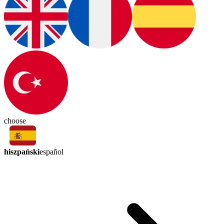
choose
hiszpański
español