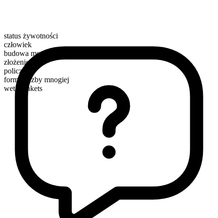
status żywotności
człowiek
budowa morfologiczna
złożenie
policzalny
forma liczby mnogiej
wet blankets