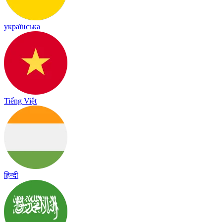
українська
Tiếng Việt
हिन्दी