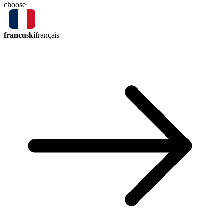
choose
francuski
français