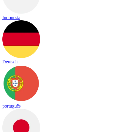
Indonesia
Deutsch
português