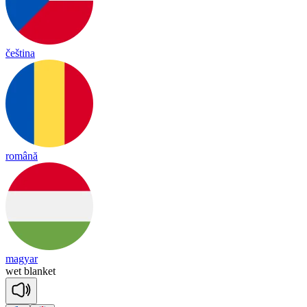
čeština
română
magyar
wet
blan
ket