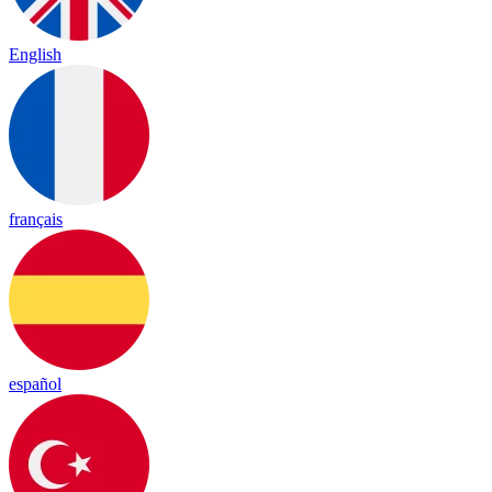
English
français
español