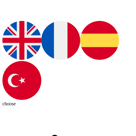
choose