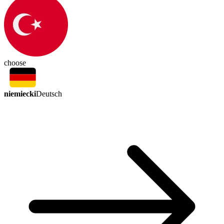
choose
niemiecki
Deutsch