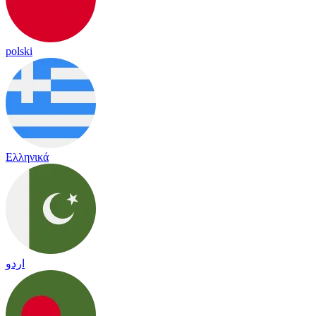
polski
Ελληνικά
اردو