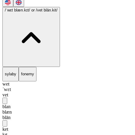
/ˈwɛt blæn.kɪt/
or /vet blān.kit/
sylaby
fonemy
wet
ˈwɛt
vet
blan
blæn
blān
ket
kɪt