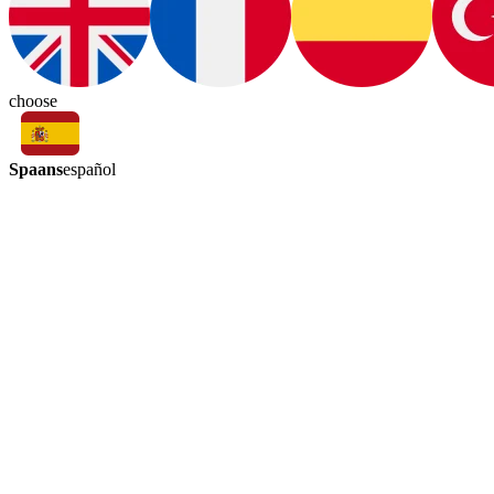
choose
Spaans
español