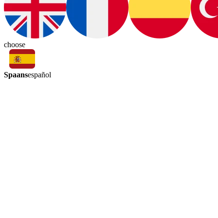
choose
Spaans
español