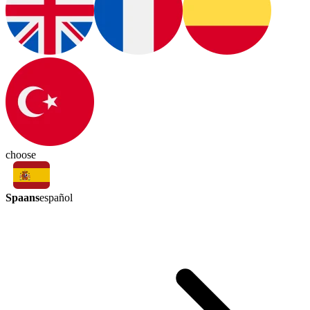
choose
Spaans
español