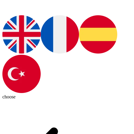
choose