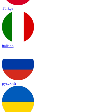
Türkçe
italiano
русский