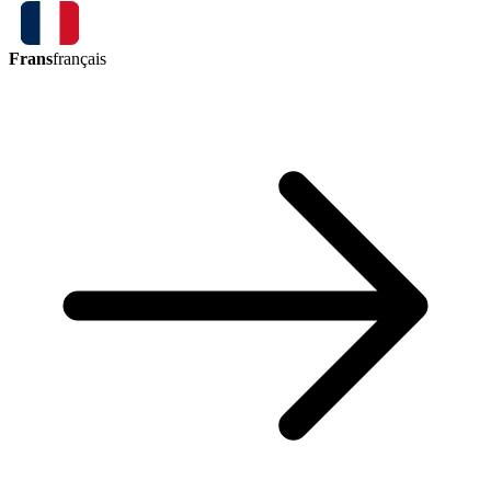
Frans
français