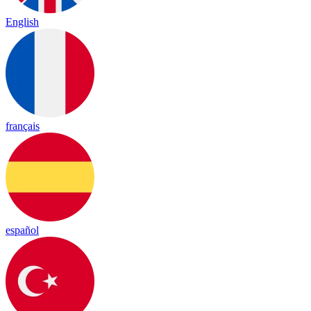
English
français
español