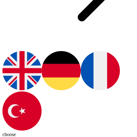
choose