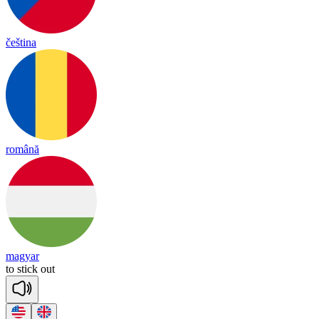
čeština
română
magyar
to
stick
out