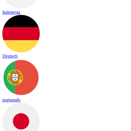
Indonesia
Deutsch
português