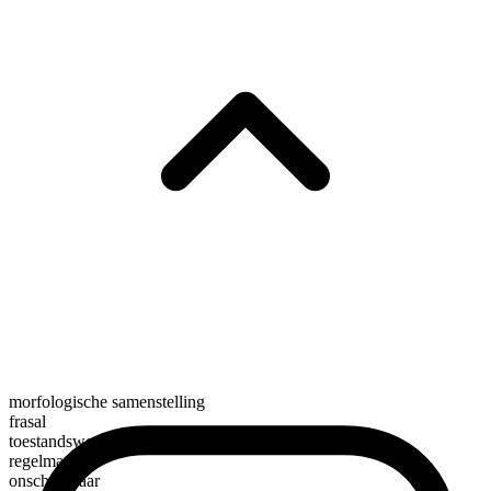
morfologische samenstelling
frasal
toestandswerkwoord
regelmatig
onscheidbaar