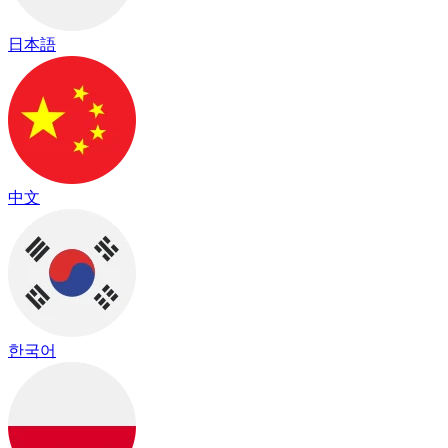
日本語
中文
한국어