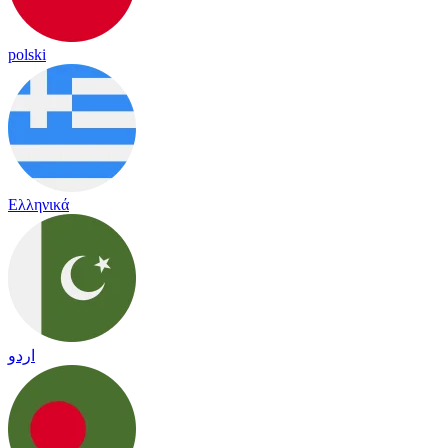
polski
Ελληνικά
اردو