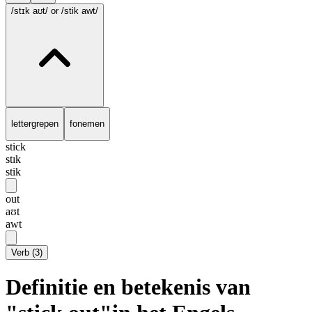
/stɪk aʊt/
or /stik awt/
lettergrepen
fonemen
stick
stɪk
stik
out
aʊt
awt
Verb
(
3
)
Definitie en betekenis van