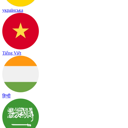
українська
Tiếng Việt
हिन्दी