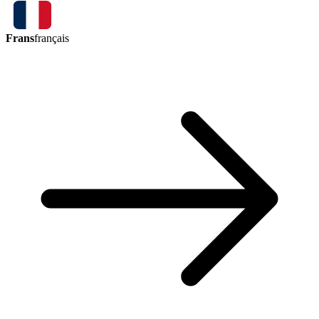
Frans
français