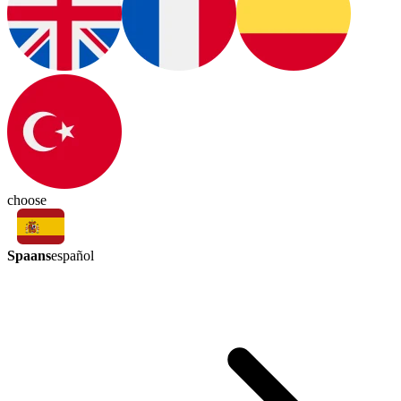
choose
Spaans
español