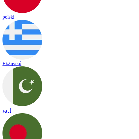
polski
Ελληνικά
اردو