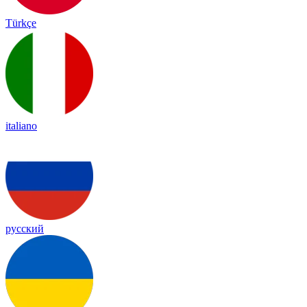
Türkçe
italiano
русский