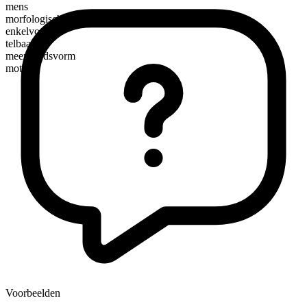
mens
morfologische samenstelling
enkelvoudig
telbaar
meervoudsvorm
mothers
Voorbeelden