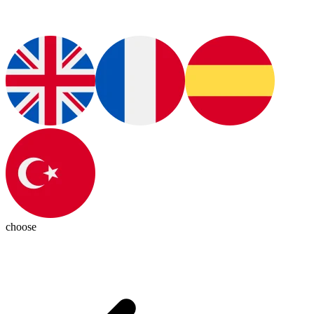
choose