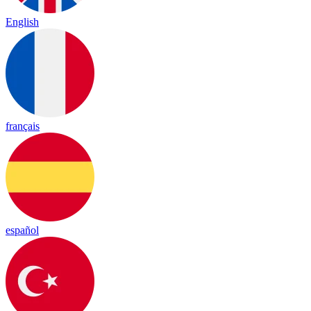
English
français
español