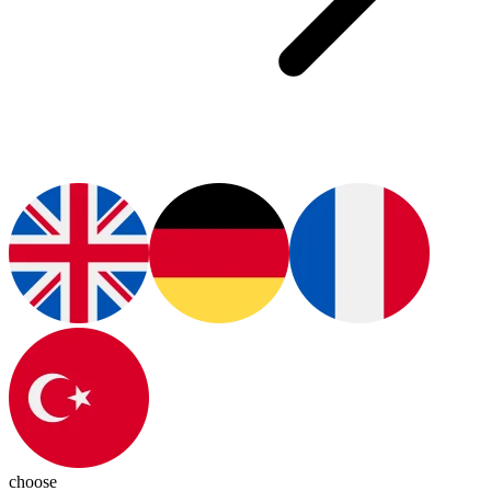
choose