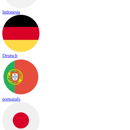
Indonesia
Deutsch
português