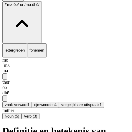
/ˈmʌ.ðə/
or /ma.dhē/
lettergrepen
fonemen
mo
ˈmʌ
ma
ther
ðə
dhē
vaak verward
1
rijmwoorden
4
vergelijkbare uitspraak
1
mither
Noun
(
5
)
Verb
(
3
)
Definitie en betekenis van