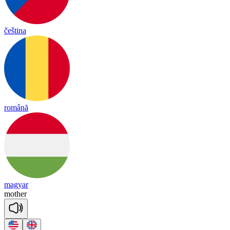
čeština
română
magyar
mo
ther