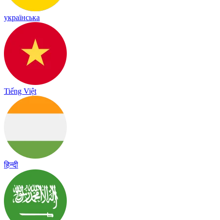
українська
Tiếng Việt
हिन्दी