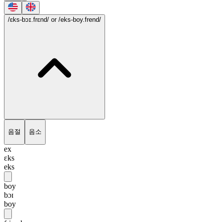
/ɛks-bɔɪ.frɛnd/
or /eks-boy.frend/
음절
음소
ex
ɛks
eks
boy
bɔɪ
boy