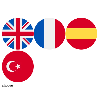
choose