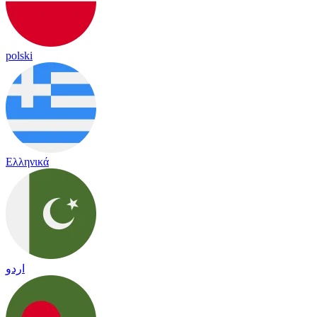
polski
Ελληνικά
اردو