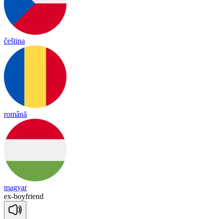
čeština
română
magyar
ex
-
boy
friend