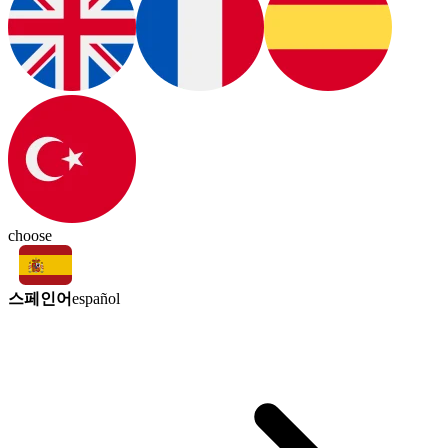
choose
스페인어
español