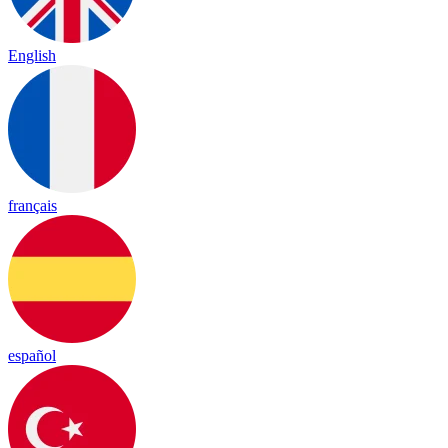
English
français
español