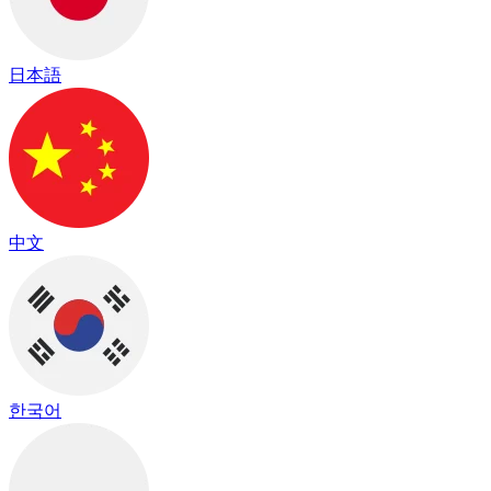
日本語
中文
한국어