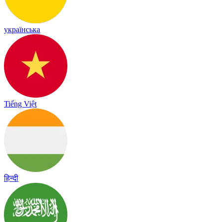
українська
Tiếng Việt
हिन्दी