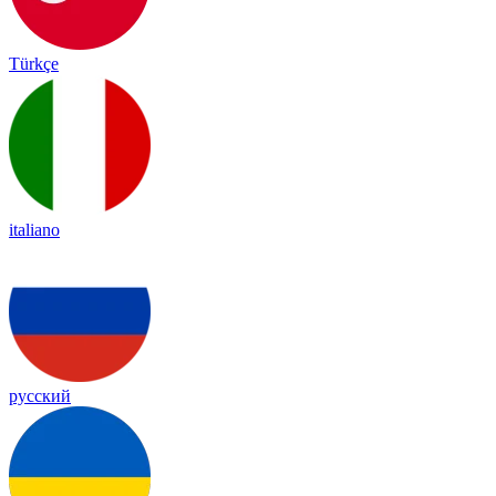
Türkçe
italiano
русский