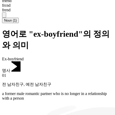
friend
frɛnd
frend
Noun
(
1
)
영어로 "ex-boyfriend"의 정의
와 의미
Ex-boyfriend
명사
01
전 남자친구
,
예전 남자친구
a former male romantic partner who is no longer in a relationship
with a person