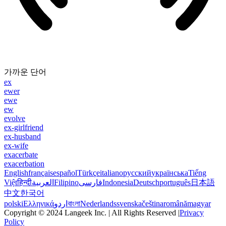
가까운 단어
ex
ewer
ewe
ew
evolve
ex-girlfriend
ex-husband
ex-wife
exacerbate
exacerbation
English
français
español
Türkçe
italiano
русский
українська
Tiếng
Việt
हिन्दी
العربية
Filipino
فارسی
Indonesia
Deutsch
português
日本語
中文
한국어
polski
Ελληνικά
اردو
বাংলা
Nederlands
svenska
čeština
română
magyar
Copyright © 2024 Langeek Inc. | All Rights Reserved |
Privacy
Policy