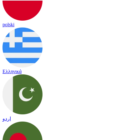
polski
Ελληνικά
اردو