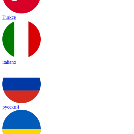
Türkçe
italiano
русский