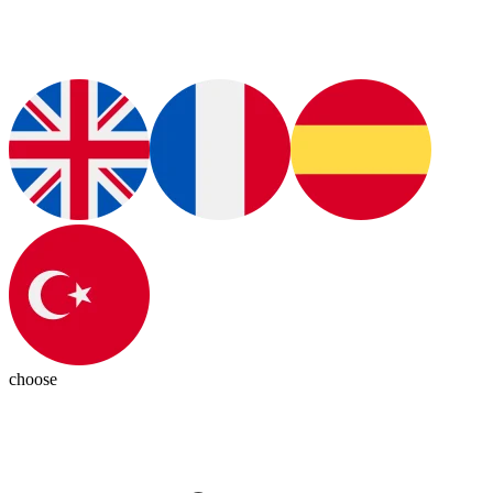
choose