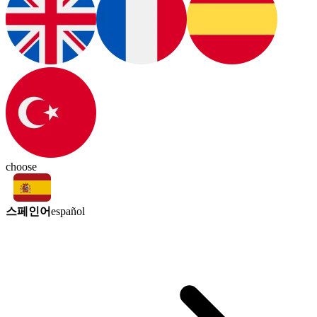
choose
스페인어
español