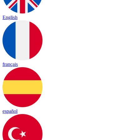
English
français
español