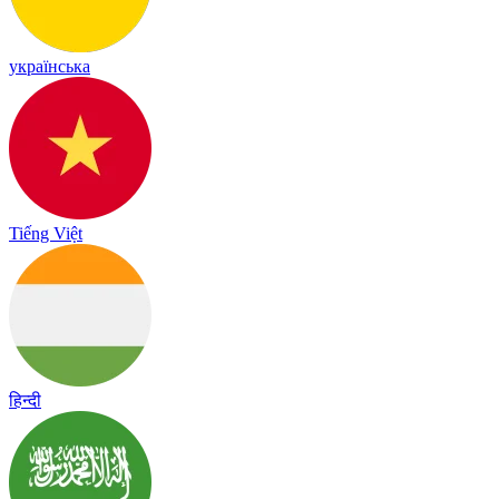
українська
Tiếng Việt
हिन्दी