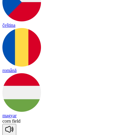
čeština
română
magyar
corn
field