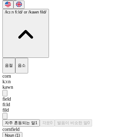
/kɔ:n fi:ld/
or /kawn fild/
음절
음소
corn
kɔ:n
kawn
field
fi:ld
fild
자주 혼동되는 말
1
각운
0
발음이 비슷한 말
0
cornfield
Noun
(
1
)