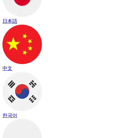
日本語
中文
한국어