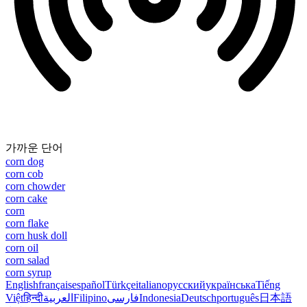
가까운 단어
corn dog
corn cob
corn chowder
corn cake
corn
corn flake
corn husk doll
corn oil
corn salad
corn syrup
English
français
español
Türkçe
italiano
русский
українська
Tiếng
Việt
हिन्दी
العربية
Filipino
فارسی
Indonesia
Deutsch
português
日本語