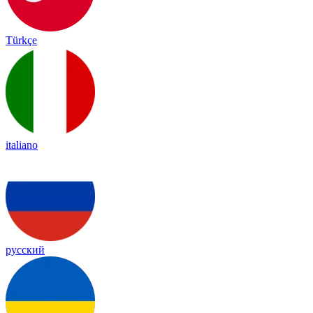
Türkçe
italiano
русский