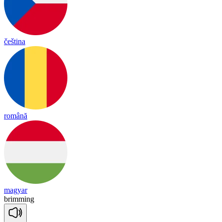
čeština
română
magyar
bri
mming