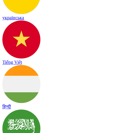
українська
Tiếng Việt
हिन्दी