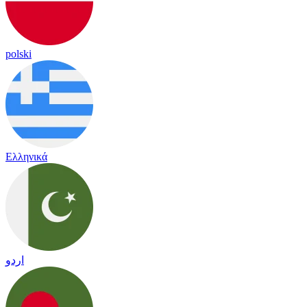
polski
Ελληνικά
اردو