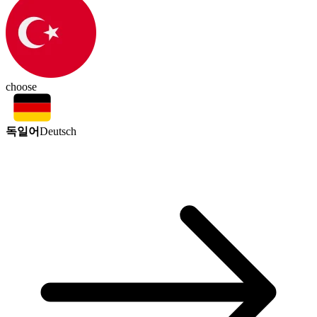
choose
독일어
Deutsch