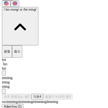
/ˈbrɪ.mɪng/
or /bri.ming/
음절
음소
bri
ˈbrɪ
bri
mming
mɪng
ming
자주 혼동되는 말
0
각운
4
발음이 비슷한 말
0
swimming
skimming
trimming
limning
Adjective
(
1
)