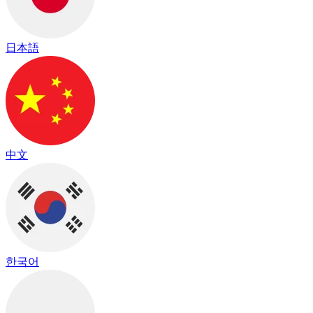
日本語
中文
한국어