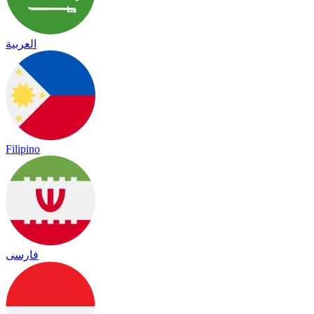
العربية
Filipino
فارسی