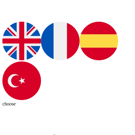
choose