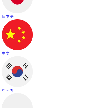
日本語
中文
한국어