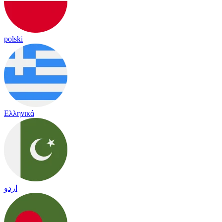
polski
Ελληνικά
اردو