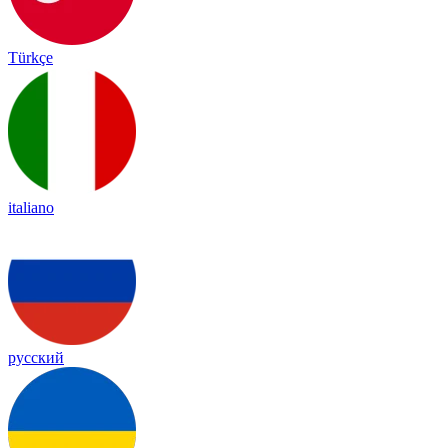
Türkçe
italiano
русский