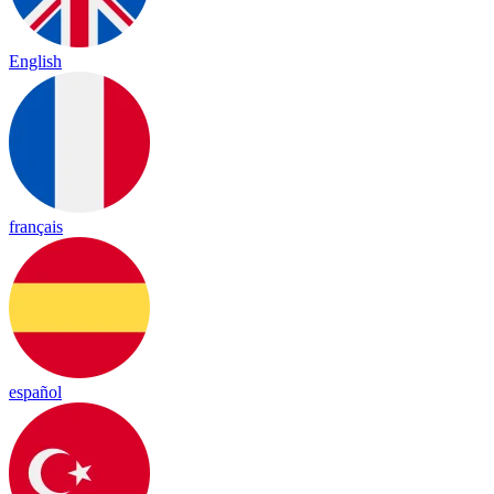
English
français
español