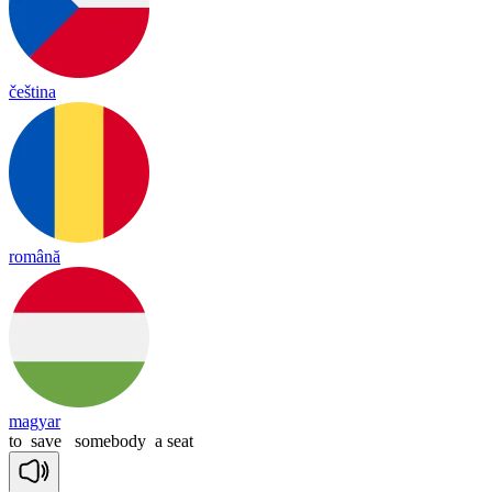
čeština
română
magyar
to
save
somebody
a
seat