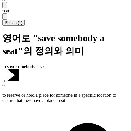
seat
Phrase
(
1
)
영어로 "save somebody a
seat"의 정의와 의미
to save somebody a seat
구
01
to reserve or hold a place for someone in a specific location to
ensure that they have a place to sit