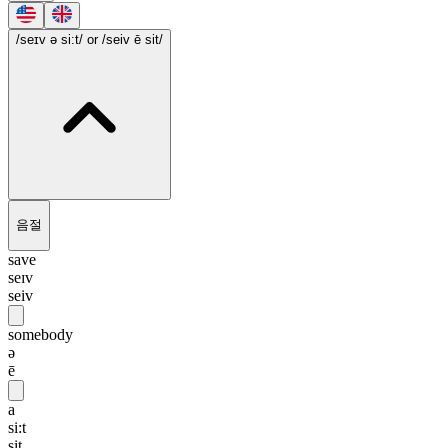
/seɪv ə si:t/
or /seiv ē sit/
음절
save
seɪv
seiv
somebody
ə
ē
a
si:t
sit