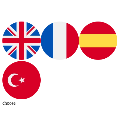
choose