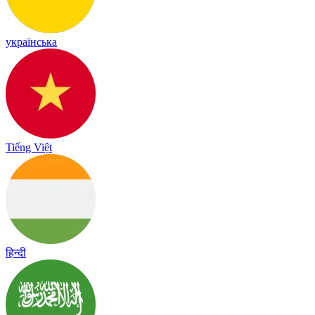
українська
Tiếng Việt
हिन्दी