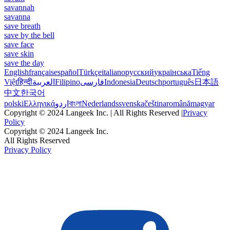
savannah
savanna
save breath
save by the bell
save face
save skin
save the day
English
français
español
Türkçe
italiano
русский
українська
Tiếng
Việt
हिन्दी
العربية
Filipino
فارسی
Indonesia
Deutsch
português
日本語
中文
한국어
polski
Ελληνικά
اردو
বাংলা
Nederlands
svenska
čeština
română
magyar
Copyright © 2024 Langeek Inc. | All Rights Reserved |
Privacy
Policy
Copyright © 2024 Langeek Inc.
All Rights Reserved
Privacy Policy