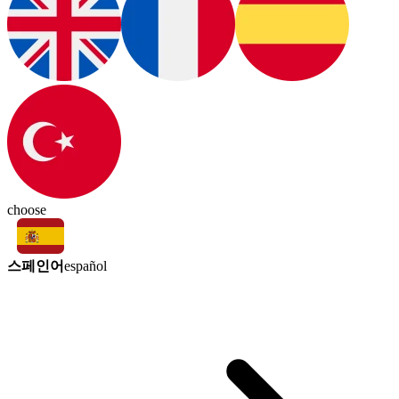
choose
스페인어
español