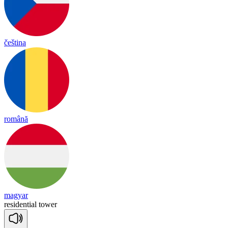
čeština
română
magyar
re
si
den
tial
tower