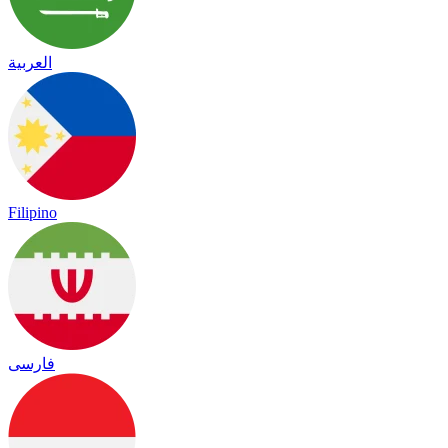
العربية
Filipino
فارسی