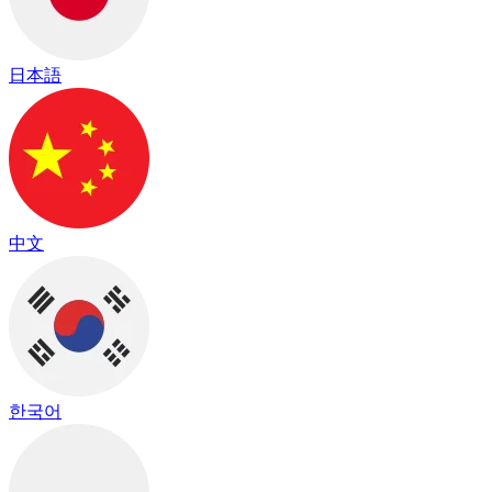
日本語
中文
한국어