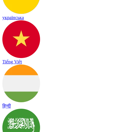
українська
Tiếng Việt
हिन्दी