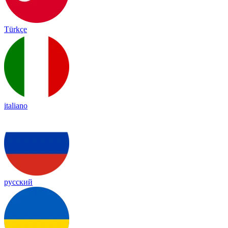
Türkçe
italiano
русский