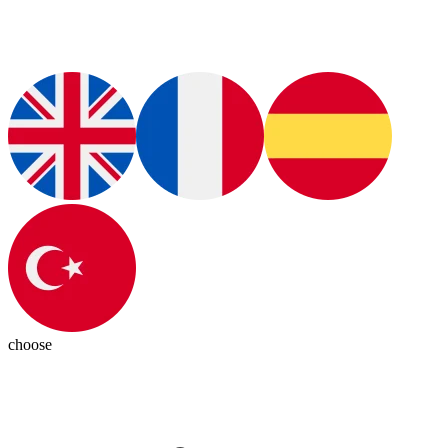
choose