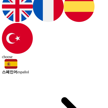
choose
스페인어
español