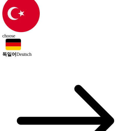
choose
독일어
Deutsch