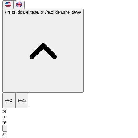
/ˌrɛ.zɪ.ˈdɛn.ʃəl taʊə/
or /re.zi.den.shēl tawe/
음절
음소
re
ˌrɛ
re
si