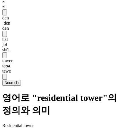
zɪ
zi
den
ˈdɛn
den
tial
ʃəl
shēl
tower
taʊə
tawe
Noun
(
1
)
영어로 "residential tower"의
정의와 의미
Residential tower