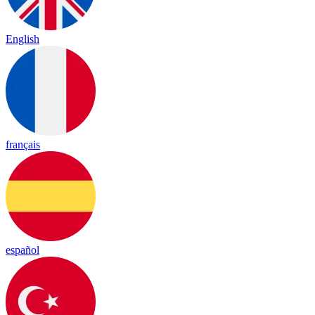
English
français
español