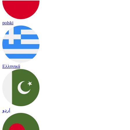
polski
Ελληνικά
اردو