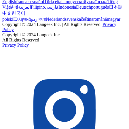
English
français
español
Türkçe
italiano
русский
українська
Tiếng
Việt
हिन्दी
العربية
Filipino
فارسی
Indonesia
Deutsch
português
日本語
中文
한국어
polski
Ελληνικά
اردو
বাংলা
Nederlands
svenska
čeština
română
magyar
Copyright © 2024 Langeek Inc. | All Rights Reserved |
Privacy
Policy
Copyright © 2024 Langeek Inc.
All Rights Reserved
Privacy Policy