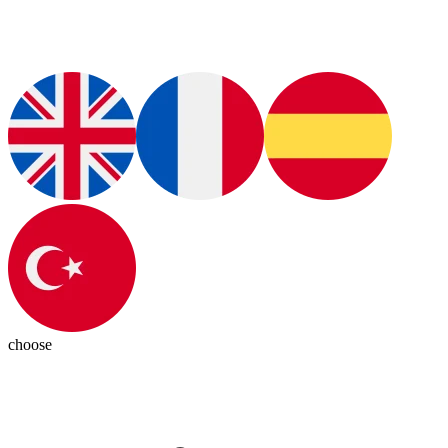
choose