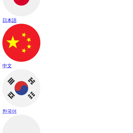
日本語
中文
한국어