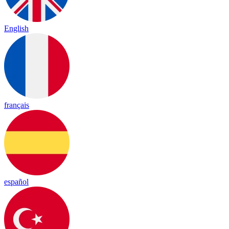
English
français
español