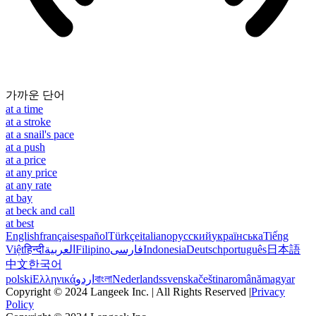
가까운 단어
at a time
at a stroke
at a snail's pace
at a push
at a price
at any price
at any rate
at bay
at beck and call
at best
English
français
español
Türkçe
italiano
русский
українська
Tiếng
Việt
हिन्दी
العربية
Filipino
فارسی
Indonesia
Deutsch
português
日本語
中文
한국어
polski
Ελληνικά
اردو
বাংলা
Nederlands
svenska
čeština
română
magyar
Copyright © 2024 Langeek Inc. | All Rights Reserved |
Privacy
Policy