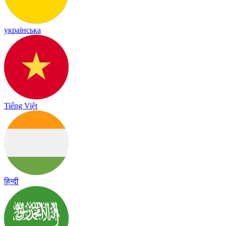
українська
Tiếng Việt
हिन्दी