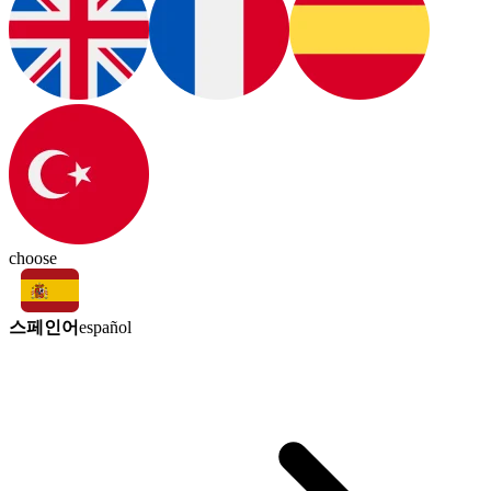
choose
스페인어
español