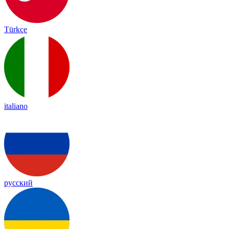
Türkçe
italiano
русский