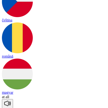
čeština
română
magyar
at
all