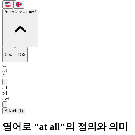
/æt ɔ:l/
or /āt awl/
음절
음소
at
æt
āt
all
ɔ:l
awl
Adverb
(
1
)
영어로 "at all"의 정의와 의미