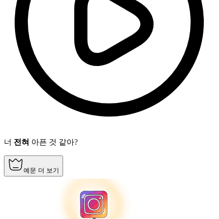
너
전혀
아픈 것 같아?
예문 더 보기