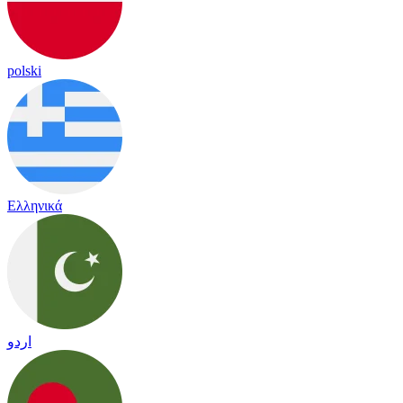
polski
Ελληνικά
اردو