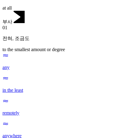
at all
부사
01
전혀
,
조금도
to the smallest amount or degree
any
in the least
remotely
anywhere