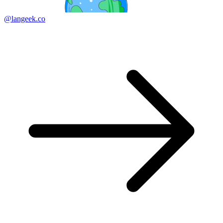
@langeek.co