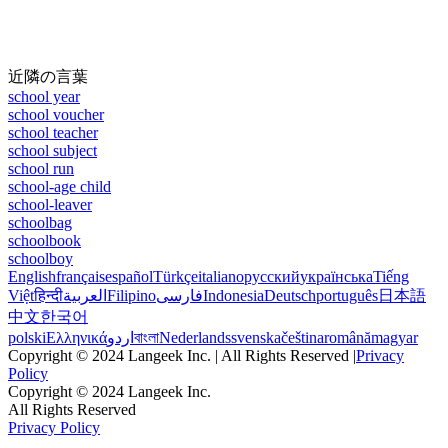
近隣の言葉
school year
school voucher
school teacher
school subject
school run
school-age child
school-leaver
schoolbag
schoolbook
schoolboy
English
français
español
Türkçe
italiano
русский
українська
Tiếng
Việt
हिन्दी
العربية
Filipino
فارسی
Indonesia
Deutsch
português
日本語
中文
한국어
polski
Ελληνικά
اردو
বাংলা
Nederlands
svenska
čeština
română
magyar
Copyright © 2024 Langeek Inc. | All Rights Reserved |
Privacy
Policy
Copyright © 2024 Langeek Inc.
All Rights Reserved
Privacy Policy