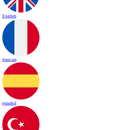
English
français
español