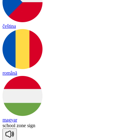
čeština
română
magyar
school
zone
sign