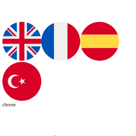
choose