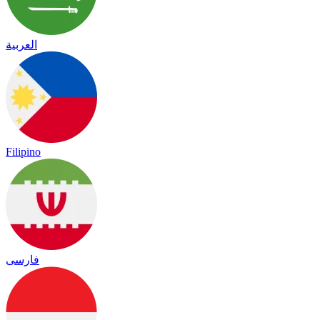
العربية
Filipino
فارسی