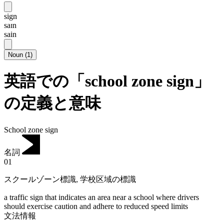
sign
saɪn
sain
Noun
(
1
)
英語での「school zone sign」
の定義と意味
School zone sign
名詞
01
スクールゾーン標識
,
学校区域の標識
a traffic sign that indicates an area near a school where drivers
should exercise caution and adhere to reduced speed limits
文法情報