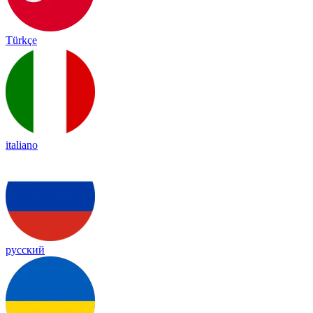
Türkçe
italiano
русский