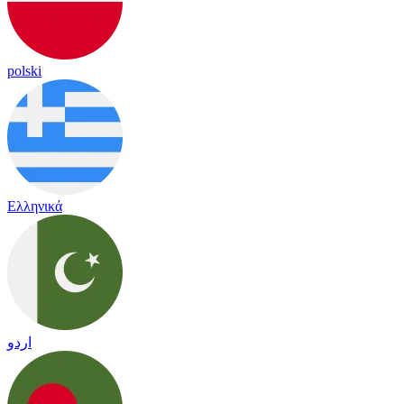
polski
Ελληνικά
اردو