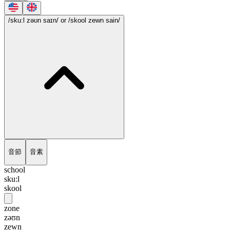
/sku:l zəʊn saɪn/
or /skool zewn sain/
音節
音素
school
sku:l
skool
zone
zəʊn
zewn