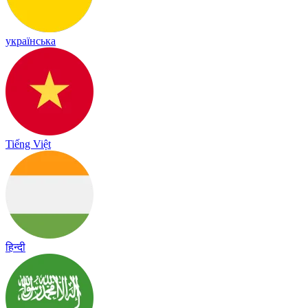
українська
Tiếng Việt
हिन्दी