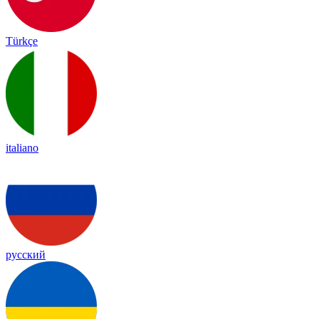
Türkçe
italiano
русский