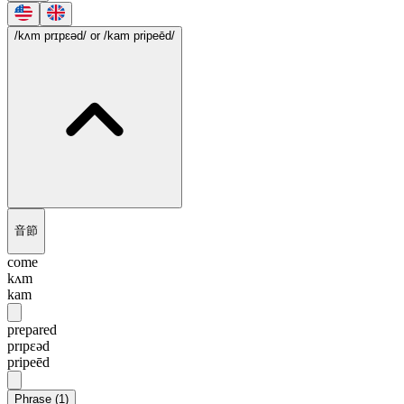
/kʌm prɪpɛəd/
or /kam pripeēd/
音節
come
kʌm
kam
prepared
prɪpɛəd
pripeēd
Phrase
(
1
)