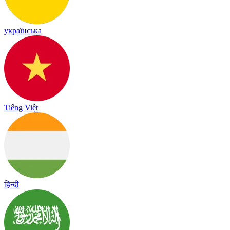
українська
Tiếng Việt
हिन्दी