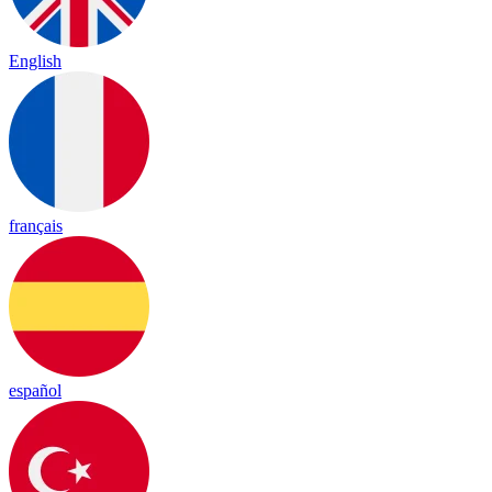
English
français
español