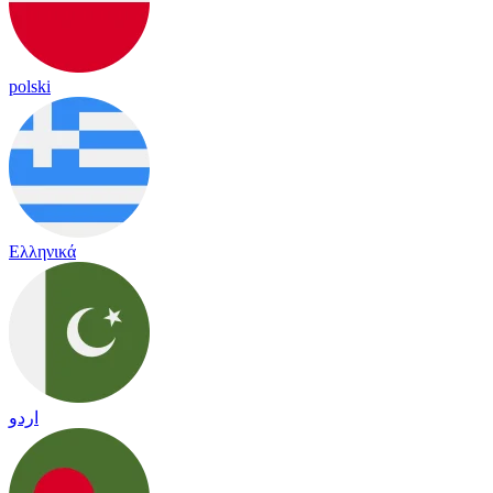
polski
Ελληνικά
اردو