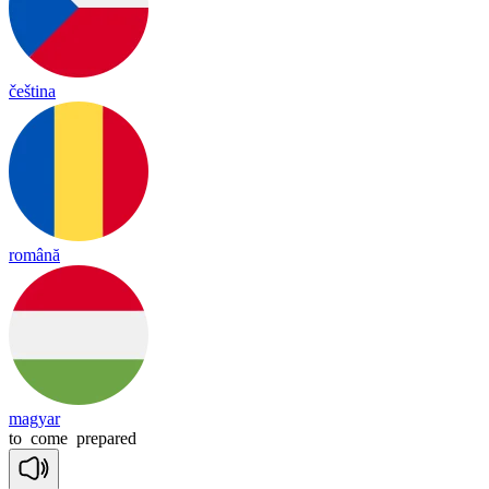
čeština
română
magyar
to
come
prepared