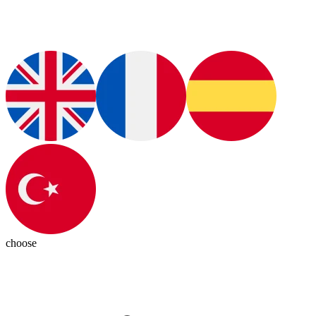
choose