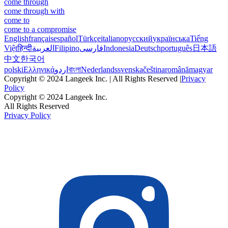
come through
come through with
come to
come to a compromise
English
français
español
Türkçe
italiano
русский
українська
Tiếng
Việt
हिन्दी
العربية
Filipino
فارسی
Indonesia
Deutsch
português
日本語
中文
한국어
polski
Ελληνικά
اردو
বাংলা
Nederlands
svenska
čeština
română
magyar
Copyright © 2024 Langeek Inc. | All Rights Reserved |
Privacy
Policy
Copyright © 2024 Langeek Inc.
All Rights Reserved
Privacy Policy