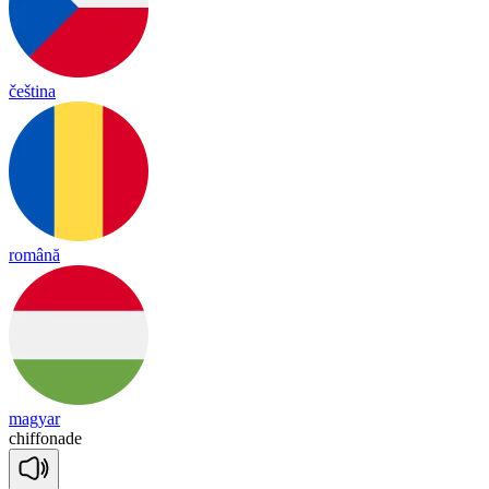
čeština
română
magyar
chi
ffo
nade