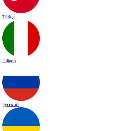
Türkçe
italiano
русский