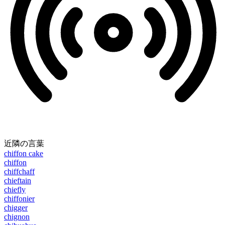
近隣の言葉
chiffon cake
chiffon
chiffchaff
chieftain
chiefly
chiffonier
chigger
chignon