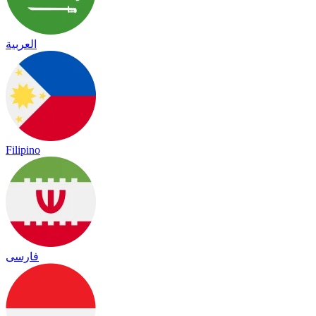
العربية
Filipino
فارسی