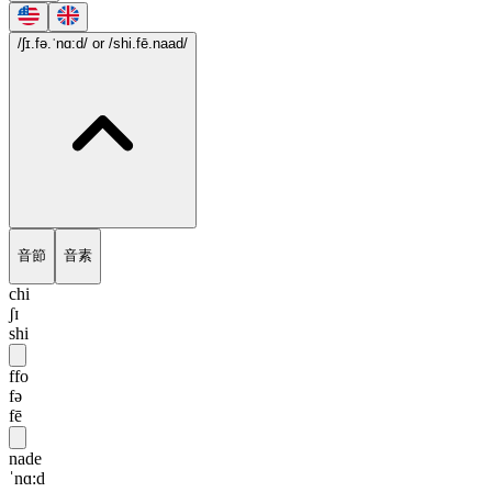
/ʃɪ.fə.ˈnɑ:d/
or /shi.fē.naad/
音節
音素
chi
ʃɪ
shi
ffo
fə
fē
nade
ˈnɑ:d