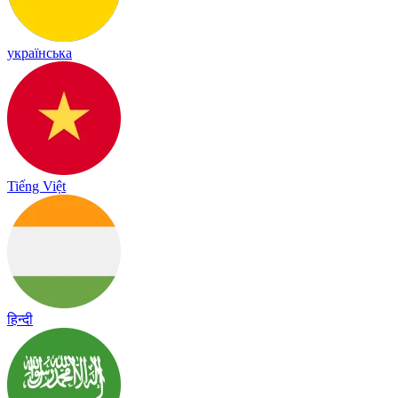
українська
Tiếng Việt
हिन्दी