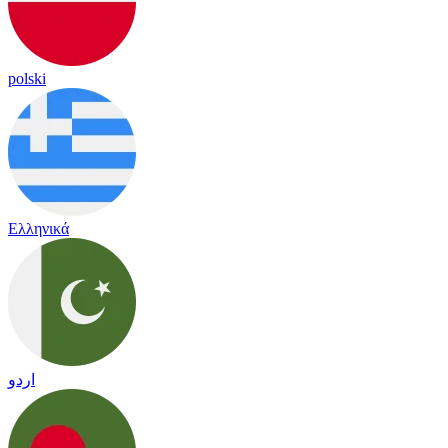
polski
Ελληνικά
اردو