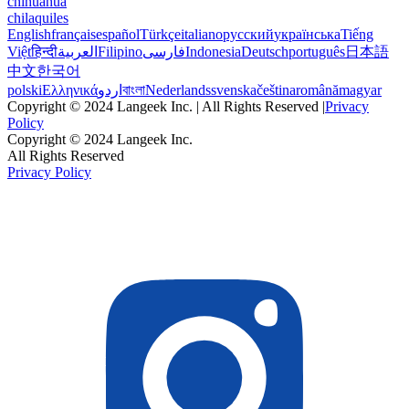
chihuahua
chilaquiles
English
français
español
Türkçe
italiano
русский
українська
Tiếng
Việt
हिन्दी
العربية
Filipino
فارسی
Indonesia
Deutsch
português
日本語
中文
한국어
polski
Ελληνικά
اردو
বাংলা
Nederlands
svenska
čeština
română
magyar
Copyright © 2024 Langeek Inc. | All Rights Reserved |
Privacy
Policy
Copyright © 2024 Langeek Inc.
All Rights Reserved
Privacy Policy