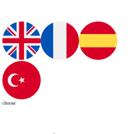
choose