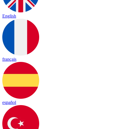
English
français
español