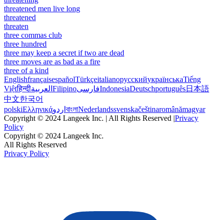
threatened men live long
threatened
threaten
three commas club
three hundred
three may keep a secret if two are dead
three moves are as bad as a fire
three of a kind
English
français
español
Türkçe
italiano
русский
українська
Tiếng
Việt
हिन्दी
العربية
Filipino
فارسی
Indonesia
Deutsch
português
日本語
中文
한국어
polski
Ελληνικά
اردو
বাংলা
Nederlands
svenska
čeština
română
magyar
Copyright © 2024 Langeek Inc. | All Rights Reserved |
Privacy
Policy
Copyright © 2024 Langeek Inc.
All Rights Reserved
Privacy Policy