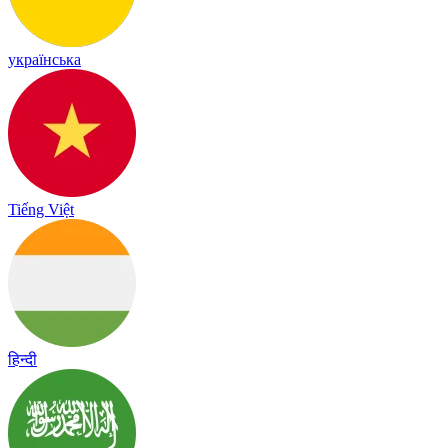
українська
Tiếng Việt
हिन्दी