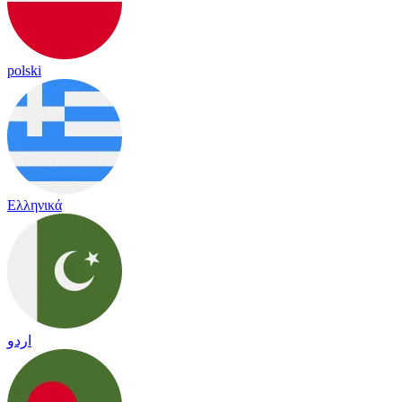
polski
Ελληνικά
اردو