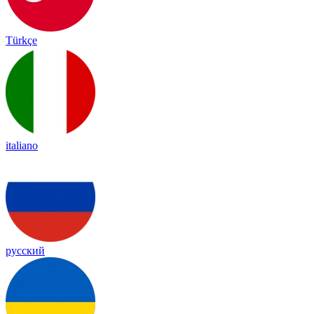
Türkçe
italiano
русский