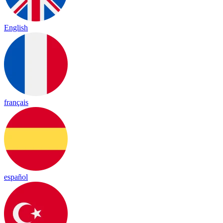
English
français
español