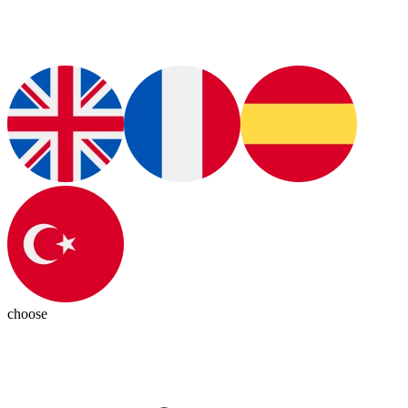
choose