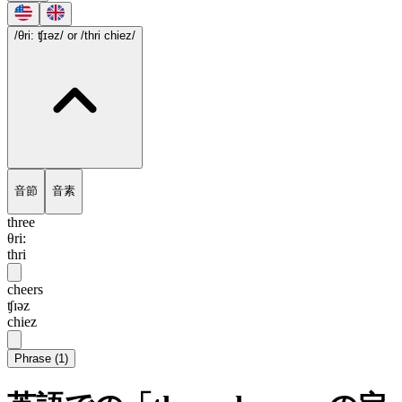
/θri: ʧɪəz/
or /thri chiez/
音節
音素
three
θri:
thri
cheers
ʧɪəz
chiez
Phrase
(
1
)