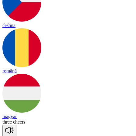
čeština
română
magyar
three
cheers