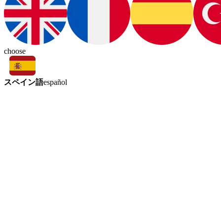
choose
スペイン語
español