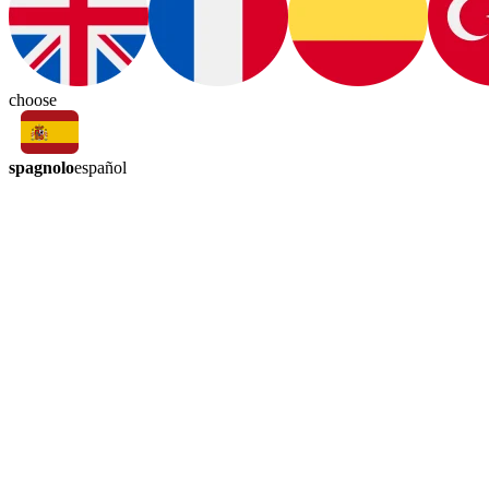
choose
spagnolo
español