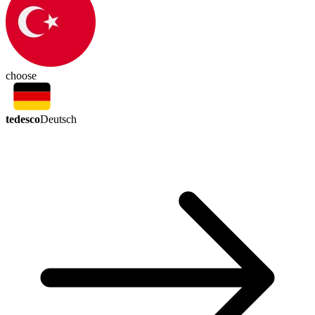
choose
tedesco
Deutsch