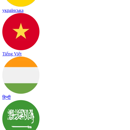
українська
Tiếng Việt
हिन्दी