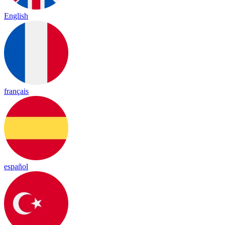
English
français
español