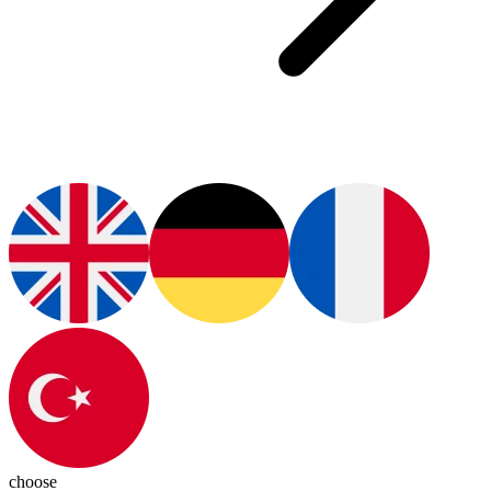
choose