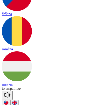
čeština
română
magyar
to
em
pa
thize