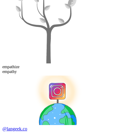
empathize
empathy
@langeek.co