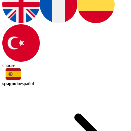
choose
spagnolo
español