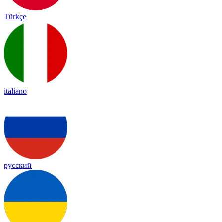
Türkçe
italiano
русский