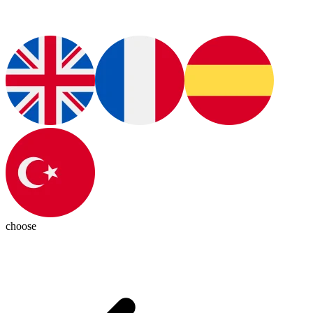
choose