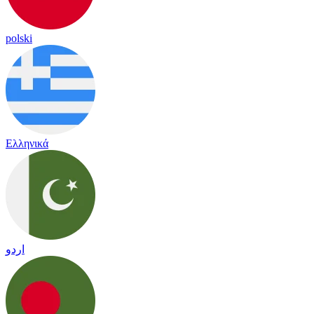
polski
Ελληνικά
اردو