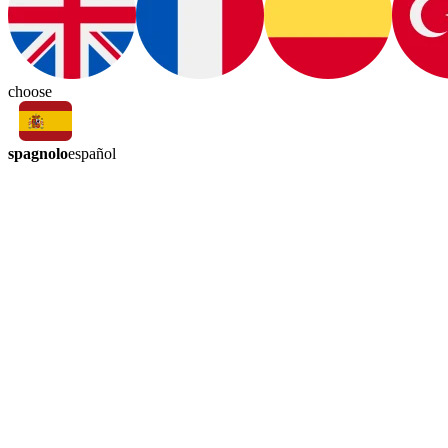
choose
spagnolo
español