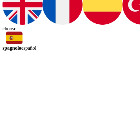
choose
spagnolo
español