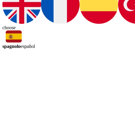
choose
spagnolo
español