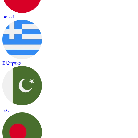
polski
Ελληνικά
اردو