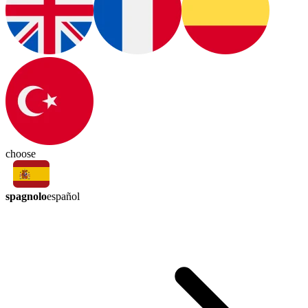
choose
spagnolo
español