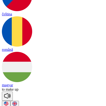
čeština
română
magyar
to
make
up