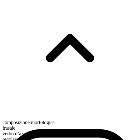
composizione morfologica
frasale
verbo d’azione
regolare