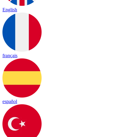
English
français
español