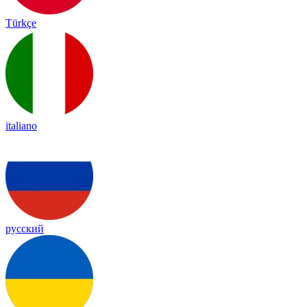
Türkçe
italiano
русский