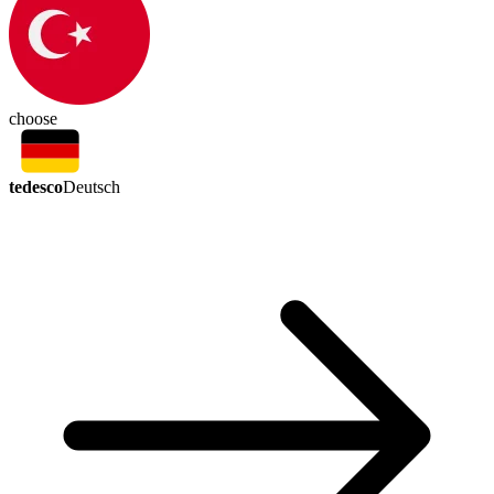
choose
tedesco
Deutsch