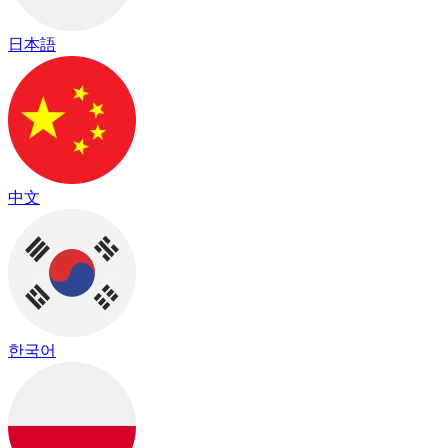
日本語
中文
한국어