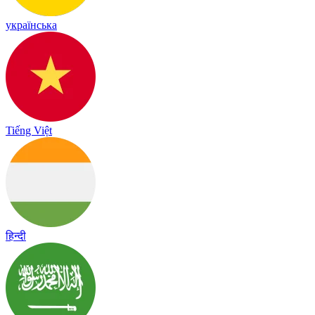
українська
Tiếng Việt
हिन्दी