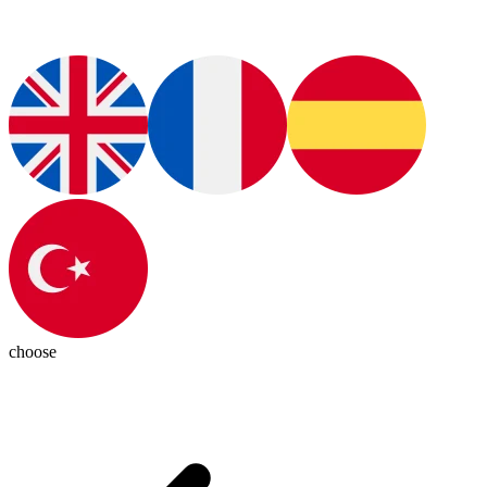
choose