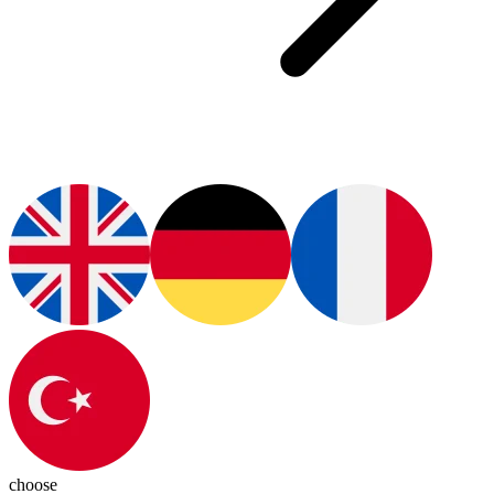
choose