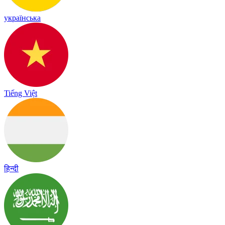
українська
Tiếng Việt
हिन्दी