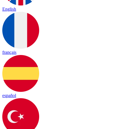
English
français
español