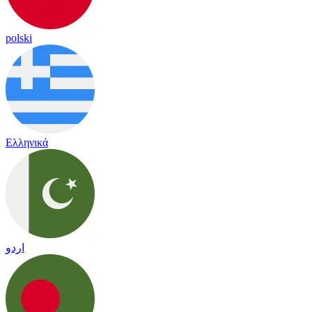
polski
Ελληνικά
اردو