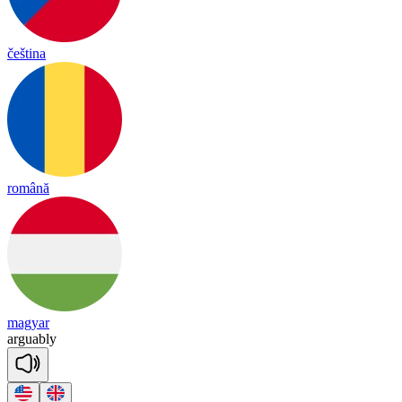
čeština
română
magyar
ar
guab
ly