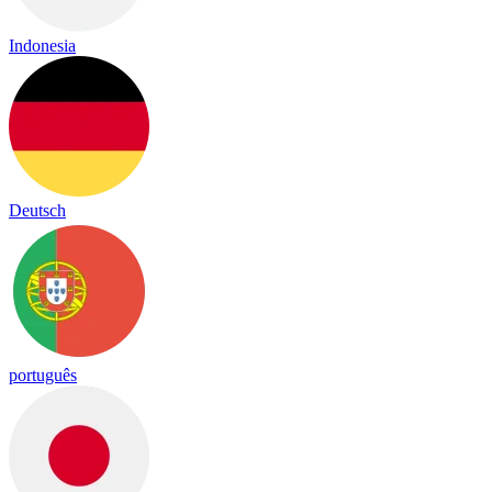
Indonesia
Deutsch
português