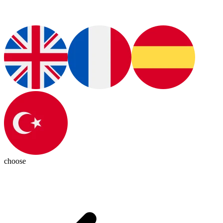
choose