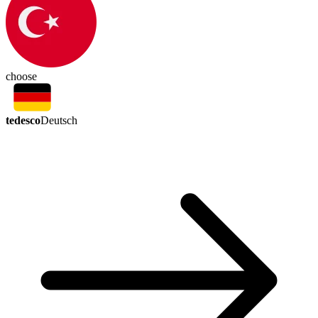
choose
tedesco
Deutsch