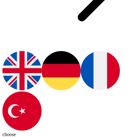
choose