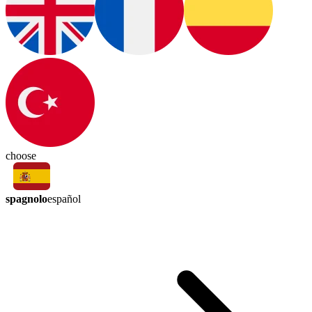
choose
spagnolo
español