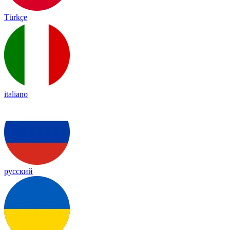
Türkçe
italiano
русский