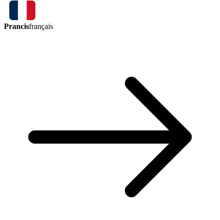
Prancis
français