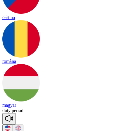
čeština
română
magyar
du
ty
pe
riod