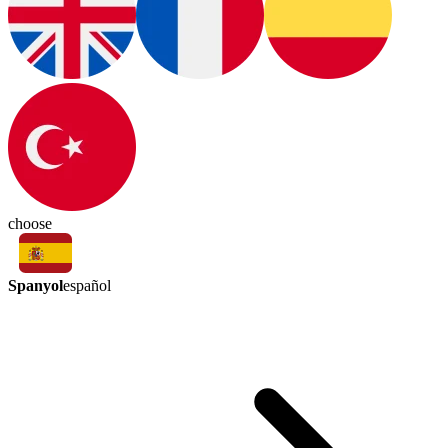
choose
Spanyol
español