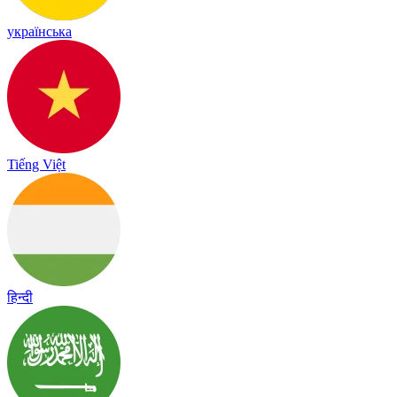
українська
Tiếng Việt
हिन्दी