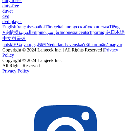
duty roster
duty-free
duvet
dvd
dvd player
English
français
español
Türkçe
italiano
русский
українська
Tiếng
Việt
हिन्दी
العربية
Filipino
فارسی
Indonesia
Deutsch
português
日本語
中文
한국어
polski
Ελληνικά
اردو
বাংলা
Nederlands
svenska
čeština
română
magyar
Copyright © 2024 Langeek Inc. | All Rights Reserved |
Privacy
Policy
Copyright © 2024 Langeek Inc.
All Rights Reserved
Privacy Policy