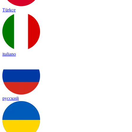
Türkçe
italiano
русский