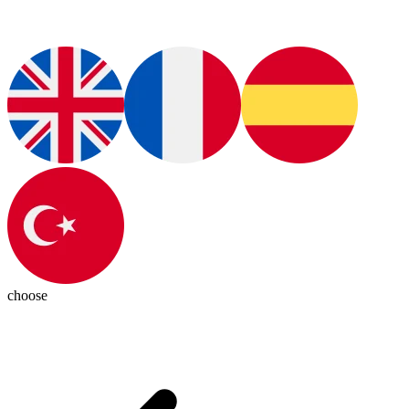
choose