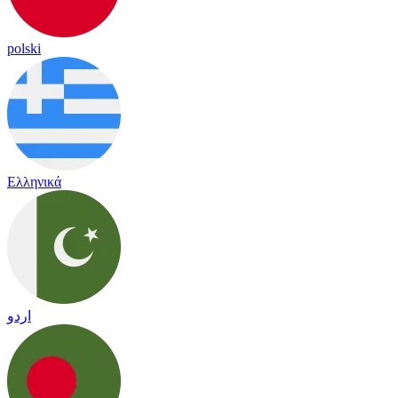
polski
Ελληνικά
اردو