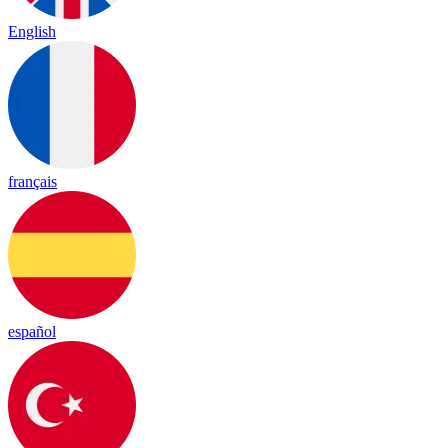
English
français
español