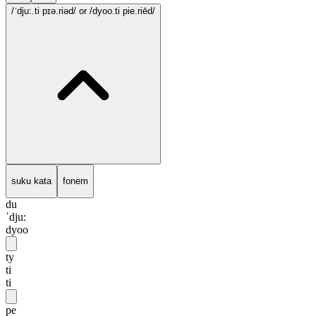
/ˈdju:.ti pɪə.riəd/
or /dyoo.ti pie.riēd/
suku kata
fonem
du
ˈdju:
dyoo
ty
ti
ti
pe