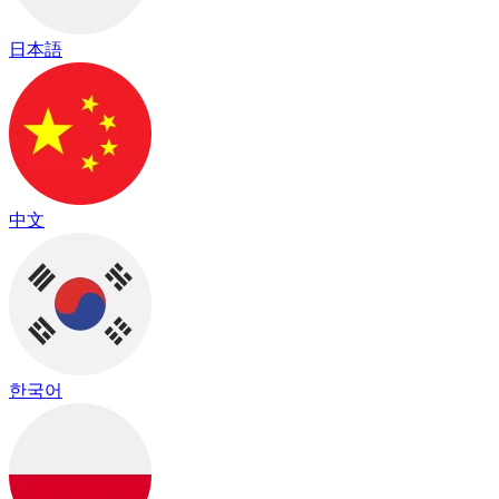
日本語
中文
한국어