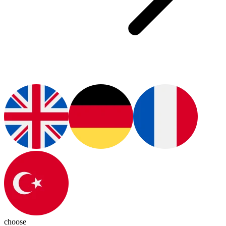
choose