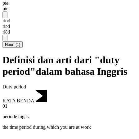
pɪə
pie
riod
riəd
riēd
Noun
(
1
)
Definisi dan arti dari "duty
period"dalam bahasa Inggris
Duty period
KATA BENDA
01
periode tugas
the time period during which you are at work