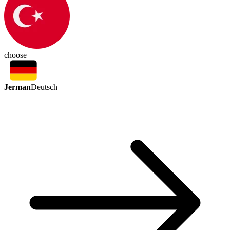
choose
Jerman
Deutsch