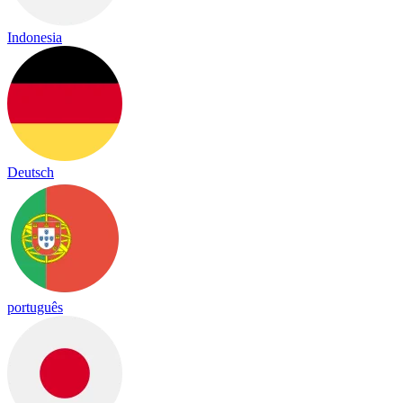
Indonesia
Deutsch
português