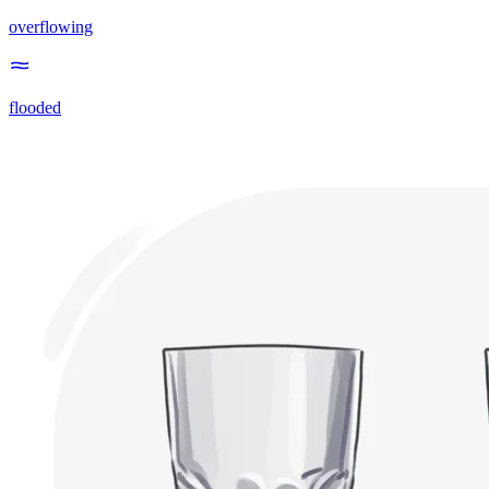
overflowing
flooded