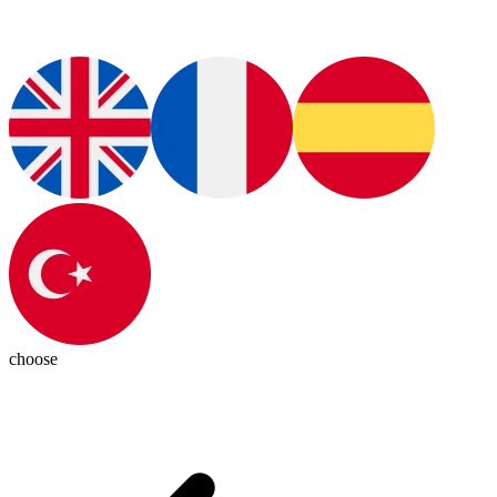
choose