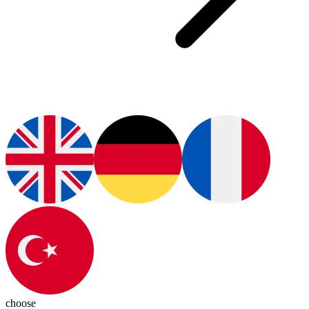
choose