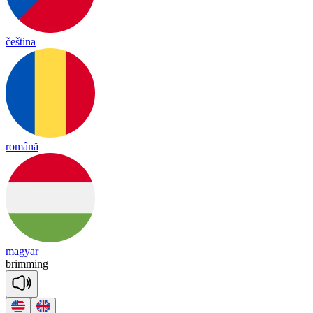
čeština
română
magyar
bri
mming