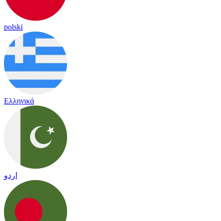
polski
Ελληνικά
اردو