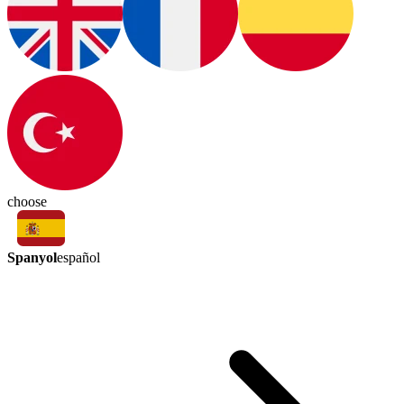
choose
Spanyol
español