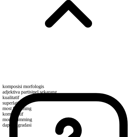
komposisi morfologis
adjektiva partisipel sekarang
kualitatif
superlatif
most brimming
komparatif
more brimming
dapat digradasi