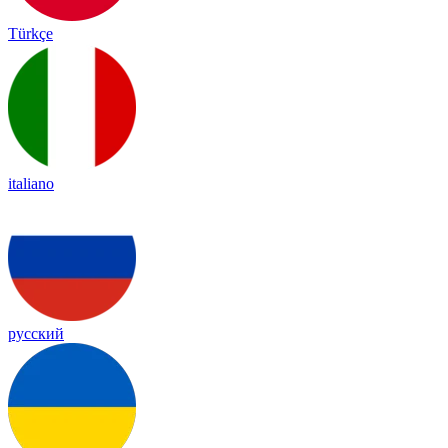
Türkçe
italiano
русский