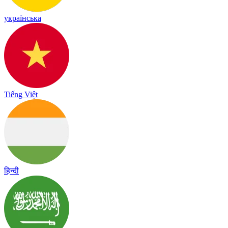
українська
Tiếng Việt
हिन्दी