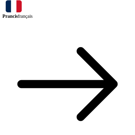
Prancis
français