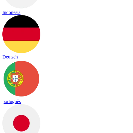
Indonesia
Deutsch
português