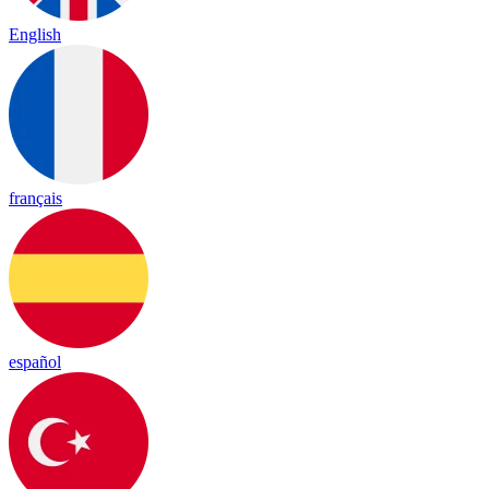
English
français
español