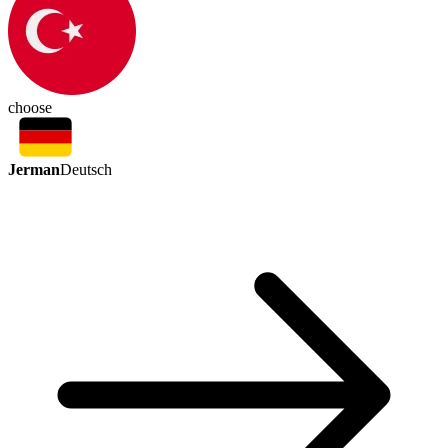
choose
Jerman
Deutsch