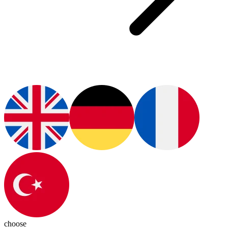
choose