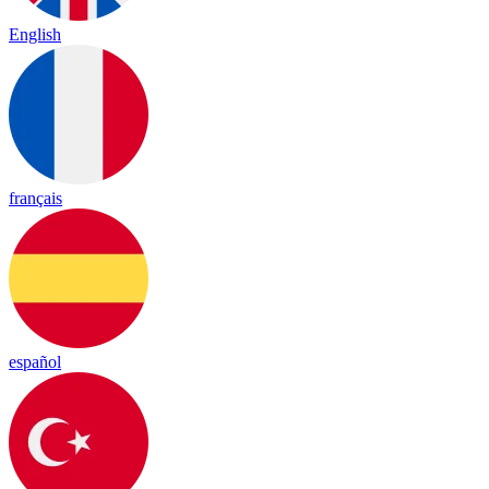
English
français
español