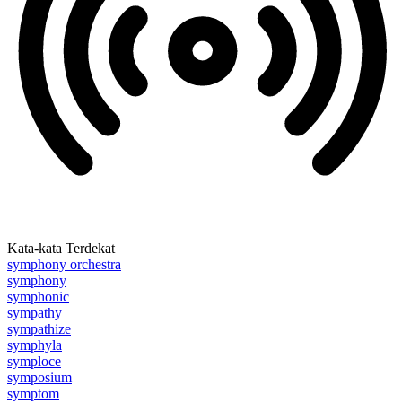
Kata-kata Terdekat
symphony orchestra
symphony
symphonic
sympathy
sympathize
symphyla
symploce
symposium
symptom