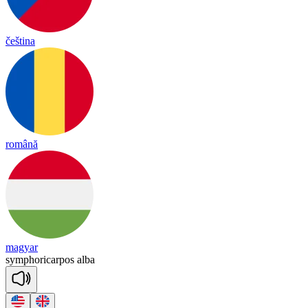
čeština
română
magyar
sym
pho
ri
car
pos
al
ba