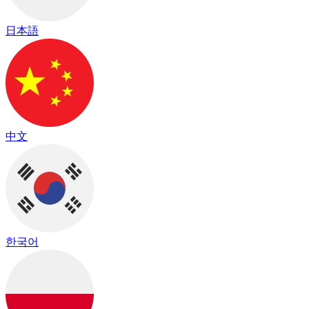
日本語
中文
한국어