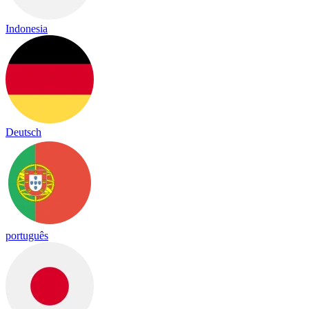
Indonesia
Deutsch
português