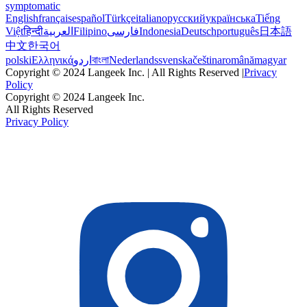
symptomatic
English
français
español
Türkçe
italiano
русский
українська
Tiếng
Việt
हिन्दी
العربية
Filipino
فارسی
Indonesia
Deutsch
português
日本語
中文
한국어
polski
Ελληνικά
اردو
বাংলা
Nederlands
svenska
čeština
română
magyar
Copyright © 2024 Langeek Inc. | All Rights Reserved |
Privacy
Policy
Copyright © 2024 Langeek Inc.
All Rights Reserved
Privacy Policy