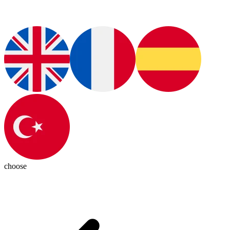
choose