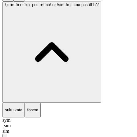
/ˌsɪm.fɒ.rɪ.ˈkɑ:.pɒs æl.bə/
or /sim.fo.ri.kaa.pos āl.bē/
suku kata
fonem
sym
ˌsɪm
sim