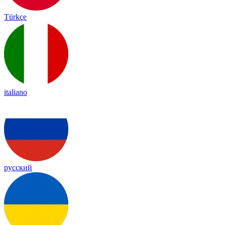
Türkçe
italiano
русский