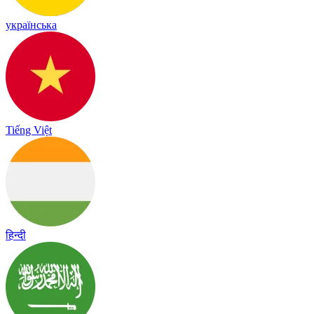
українська
Tiếng Việt
हिन्दी