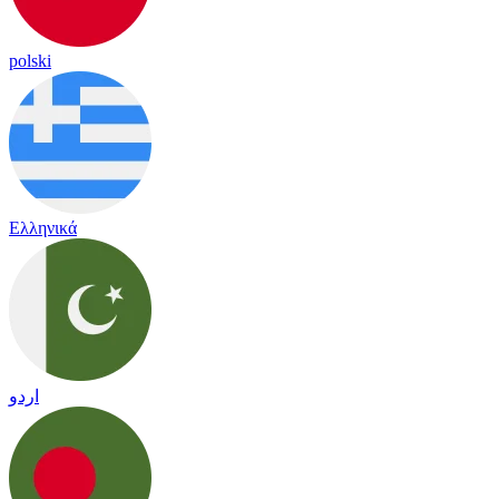
polski
Ελληνικά
اردو