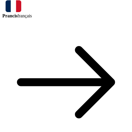
Prancis
français