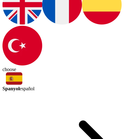
choose
Spanyol
español