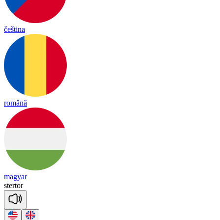
čeština
română
magyar
ster
tor