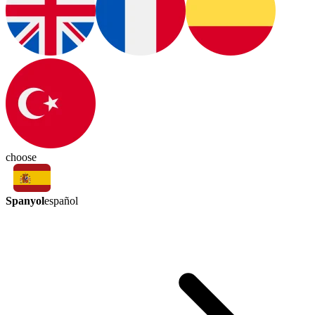
choose
Spanyol
español