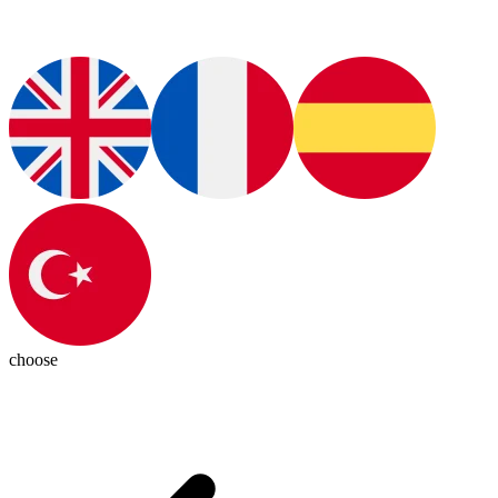
choose