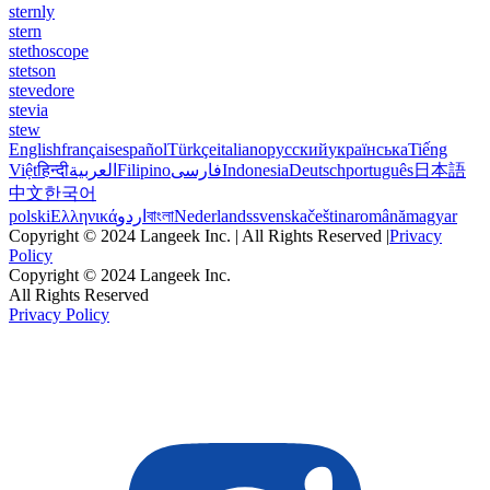
sternly
stern
stethoscope
stetson
stevedore
stevia
stew
English
français
español
Türkçe
italiano
русский
українська
Tiếng
Việt
हिन्दी
العربية
Filipino
فارسی
Indonesia
Deutsch
português
日本語
中文
한국어
polski
Ελληνικά
اردو
বাংলা
Nederlands
svenska
čeština
română
magyar
Copyright © 2024 Langeek Inc. | All Rights Reserved |
Privacy
Policy
Copyright © 2024 Langeek Inc.
All Rights Reserved
Privacy Policy