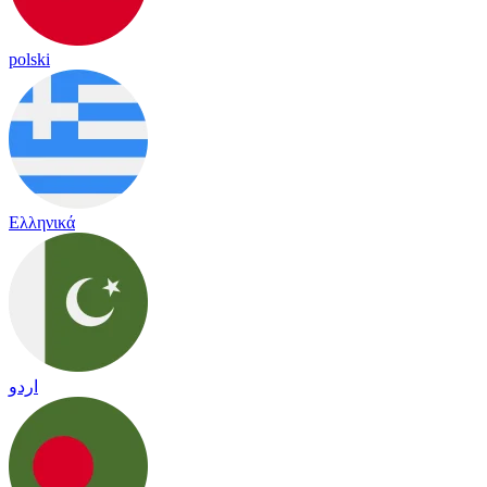
polski
Ελληνικά
اردو