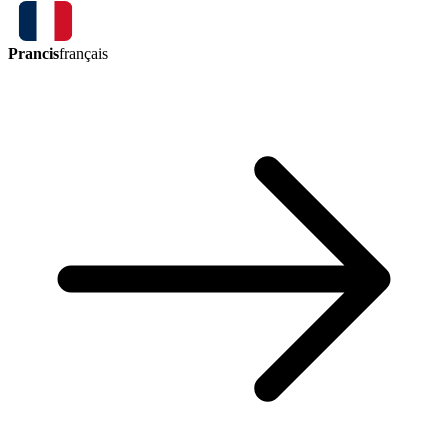
Prancis
français