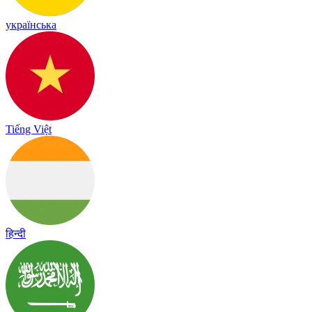
українська
Tiếng Việt
हिन्दी