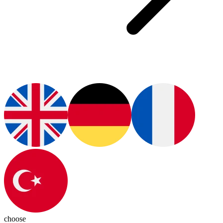
choose