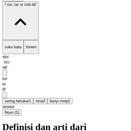
/ˈstɜ:.tə/
or /stē.tē/
suku kata
fonem
ster
ˈstɜ:
stē
tor
tə
tē
sering tertukar
1
rima
3
bunyi mirip
1
stentor
Noun
(
1
)
Definisi dan arti dari