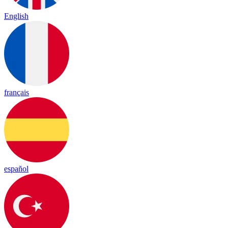
English
français
español