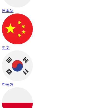
日本語
中文
한국어