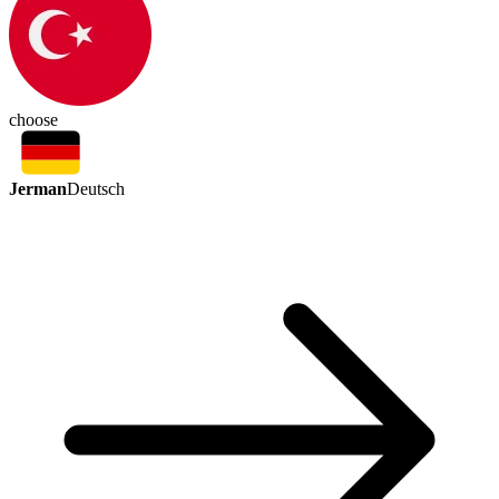
choose
Jerman
Deutsch