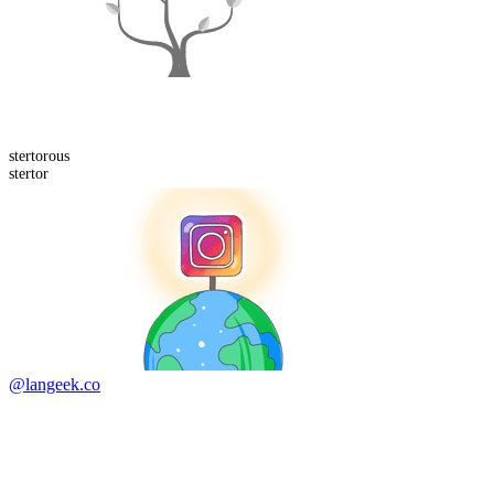
stertor
ous
stertor
@langeek.co