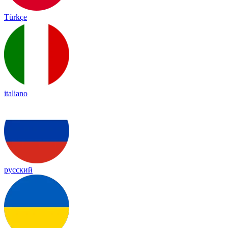
Türkçe
italiano
русский