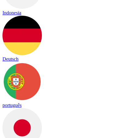
Indonesia
Deutsch
português