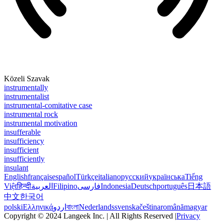
Közeli Szavak
instrumentally
instrumentalist
instrumental-comitative case
instrumental rock
instrumental motivation
insufferable
insufficiency
insufficient
insufficiently
insulant
English
français
español
Türkçe
italiano
русский
українська
Tiếng
Việt
हिन्दी
العربية
Filipino
فارسی
Indonesia
Deutsch
português
日本語
中文
한국어
polski
Ελληνικά
اردو
বাংলা
Nederlands
svenska
čeština
română
magyar
Copyright © 2024 Langeek Inc. | All Rights Reserved |
Privacy