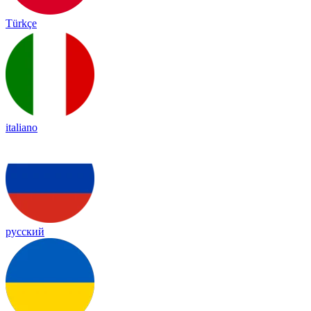
Türkçe
italiano
русский