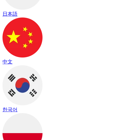
日本語
中文
한국어