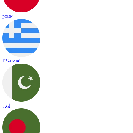
polski
Ελληνικά
اردو