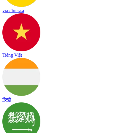
українська
Tiếng Việt
हिन्दी