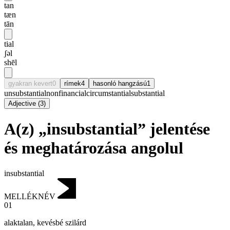
tan
tæn
tān
tial
ʃəl
shēl
gyakran kevert
0
rímek
4
hasonló hangzású
1
unsubstantial
nonfinancial
circumstantial
substantial
Adjective
(
3
)
A(z) „insubstantial” jelentése
és meghatározása angolul
insubstantial
MELLÉKNÉV
01
alaktalan
,
kevésbé szilárd