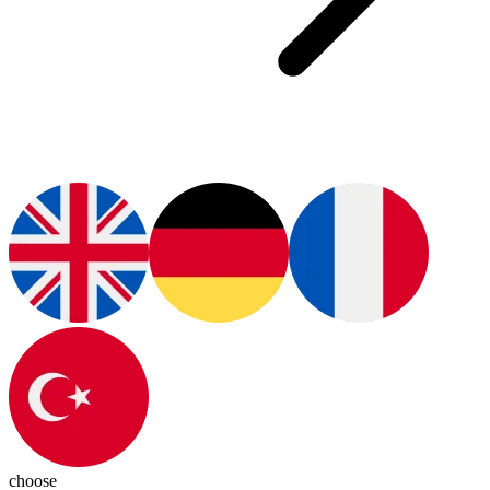
choose