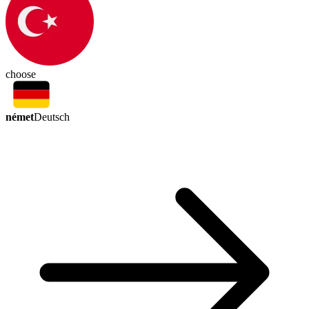
choose
német
Deutsch