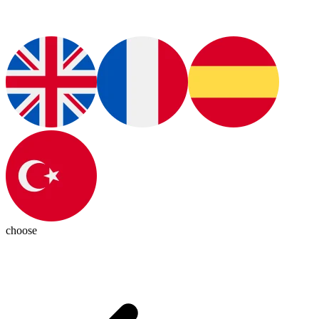
choose