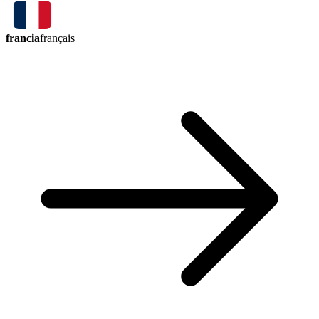
francia
français