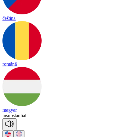
čeština
română
magyar
in
subs
tan
tial