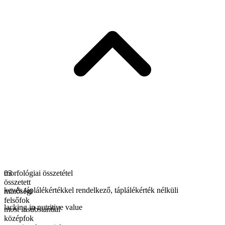
morfológiai összetétel
03
összetett
kevés táplálékértékkel rendelkező
,
táplálékérték nélküli
minőségi
felsőfok
lacking in nutritive value
most insubstantial
középfok