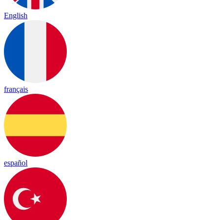
English
français
español