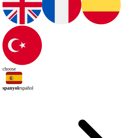
choose
spanyol
español