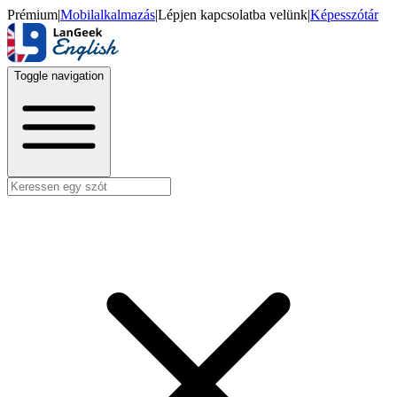
Prémium
|
Mobilalkalmazás
|
Lépjen kapcsolatba velünk
|
Képesszótár
Toggle navigation