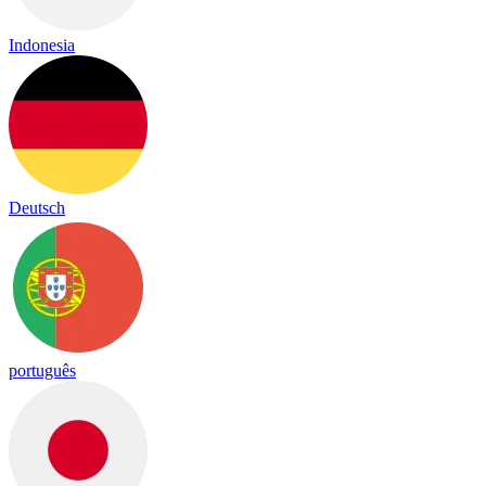
Indonesia
Deutsch
português