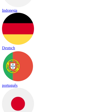
Indonesia
Deutsch
português