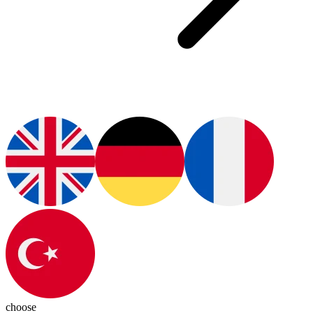
choose