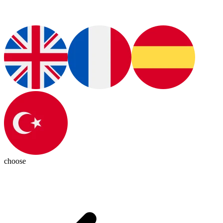
choose