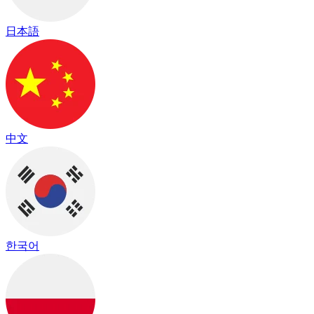
日本語
中文
한국어