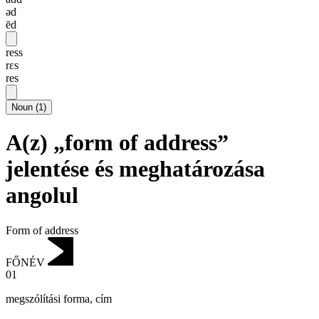
əd
ēd
ress
rɛs
res
Noun
(
1
)
A(z) „form of address”
jelentése és meghatározása
angolul
Form of address
FŐNÉV
01
megszólítási forma
,
cím