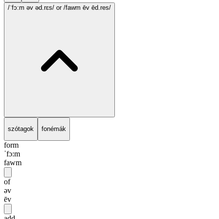
/ˈfɔ:m əv əd.rɛs/
or /fawm ēv ēd.res/
szótagok
fonémák
form
ˈfɔ:m
fawm
of
əv
ēv
add