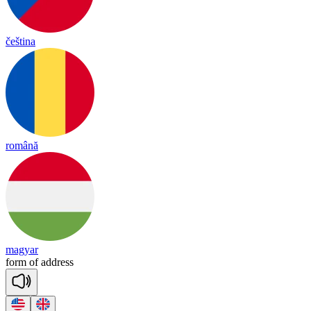
čeština
română
magyar
form
of
add
ress