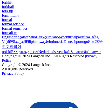
forklift
forkball
fork up
form-fitting
formal
formal science
formal semantics
formalism
English
français
español
Türkçe
italiano
русский
українська
Tiếng
Việt
हिन्दी
العربية
Filipino
فارسی
Indonesia
Deutsch
português
日本語
中文
한국어
polski
Ελληνικά
اردو
বাংলা
Nederlands
svenska
čeština
română
magyar
Copyright © 2024 Langeek Inc. | All Rights Reserved |
Privacy
Policy
Copyright © 2024 Langeek Inc.
All Rights Reserved
Privacy Policy