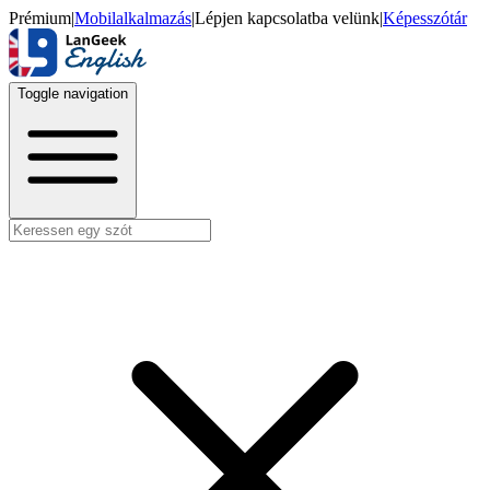
Prémium
|
Mobilalkalmazás
|
Lépjen kapcsolatba velünk
|
Képesszótár
Toggle navigation