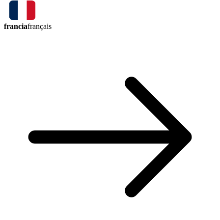
francia
français