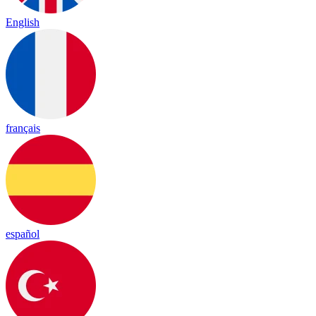
English
français
español