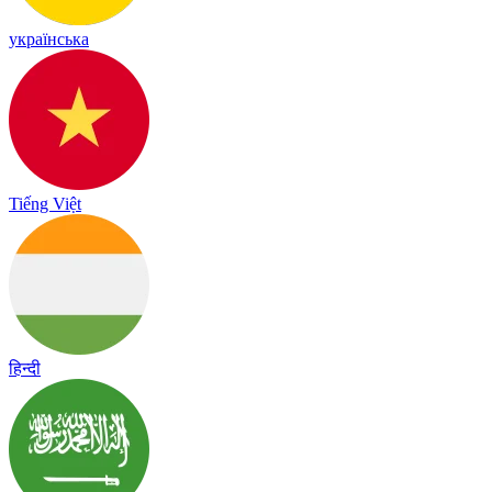
українська
Tiếng Việt
हिन्दी