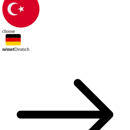
choose
német
Deutsch