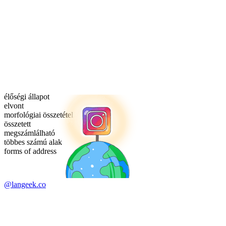
élőségi állapot
elvont
morfológiai összetétel
összetett
megszámlálható
többes számú alak
forms of address
@langeek.co