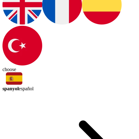
choose
spanyol
español