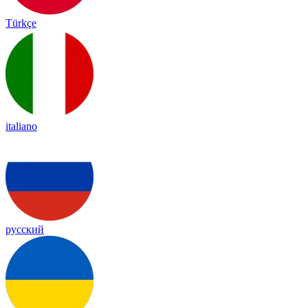
Türkçe
italiano
русский