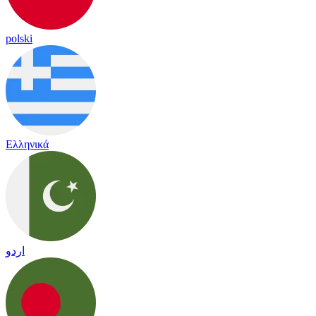
polski
Ελληνικά
اردو