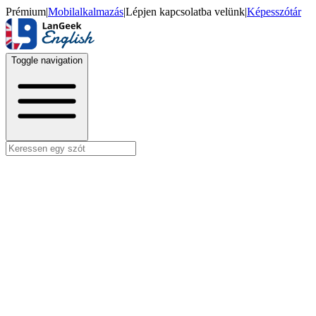
Prémium
|
Mobilalkalmazás
|
Lépjen kapcsolatba velünk
|
Képesszótár
Toggle navigation