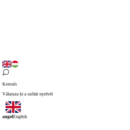
Keresés
Válassza ki a szótár nyelvét
angol
English