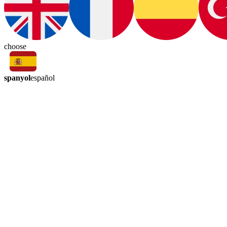
choose
spanyol
español