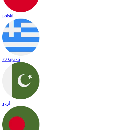
polski
Ελληνικά
اردو