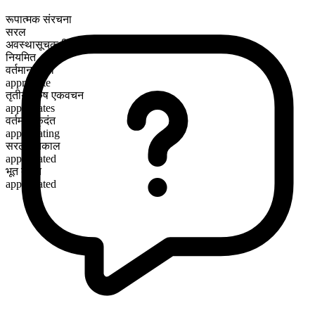
रूपात्मक संरचना
सरल
अवस्थासूचक क्रिया
नियमित
वर्तमान काल
appreciate
तृतीय पुरुष एकवचन
appreciates
वर्तमान कृदंत
appreciating
सरल भूतकाल
appreciated
भूत कृदंत
appreciated