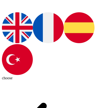
choose