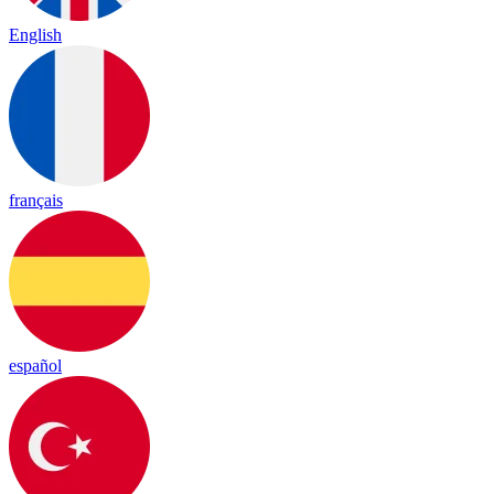
English
français
español