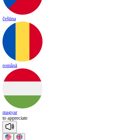
čeština
română
magyar
to
app
re
ciate