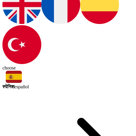
choose
स्पेनिश
español