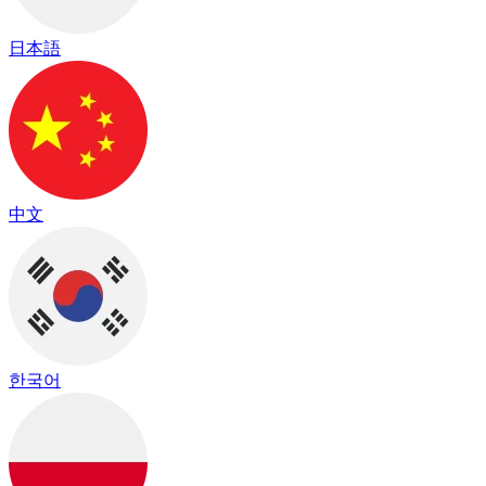
日本語
中文
한국어