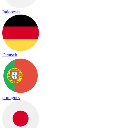
Indonesia
Deutsch
português