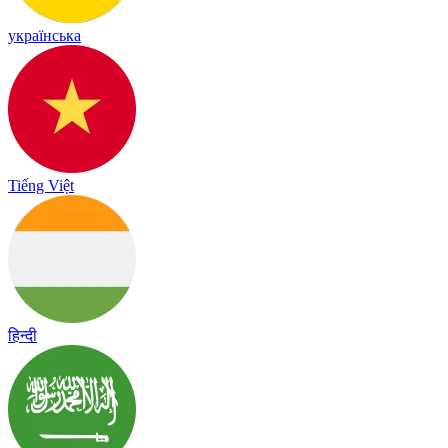
українська
Tiếng Việt
हिन्दी