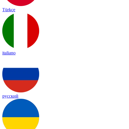
Türkçe
italiano
русский