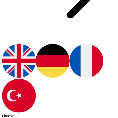
choose