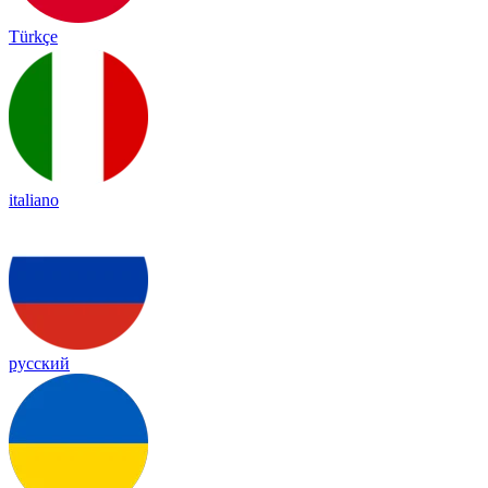
Türkçe
italiano
русский