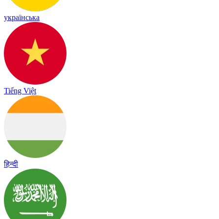
українська
Tiếng Việt
हिन्दी