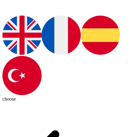
choose