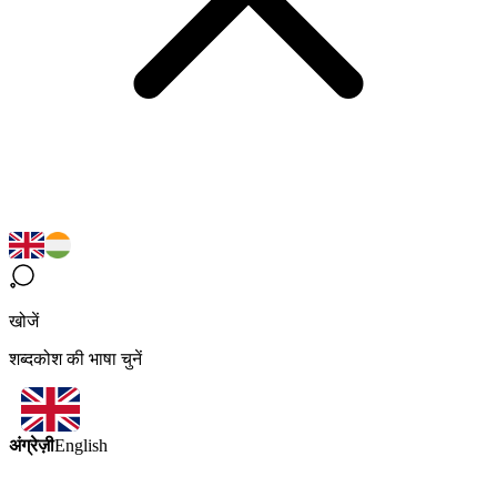
खोजें
शब्दकोश की भाषा चुनें
अंग्रेज़ी
English