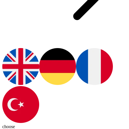
choose