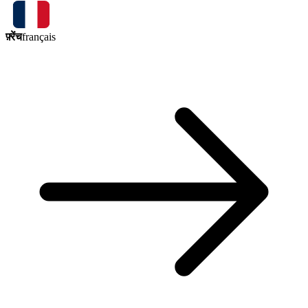
फ़्रेंच
français