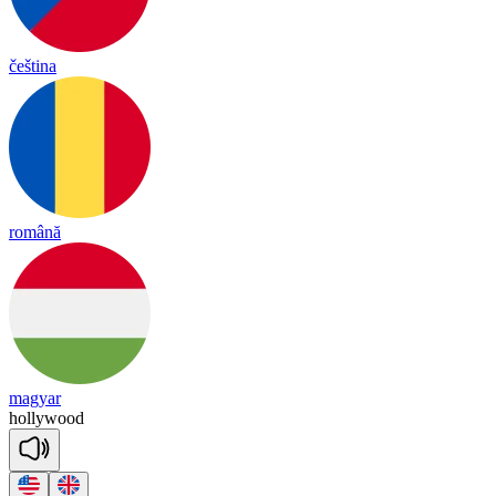
čeština
română
magyar
ho
lly
wood