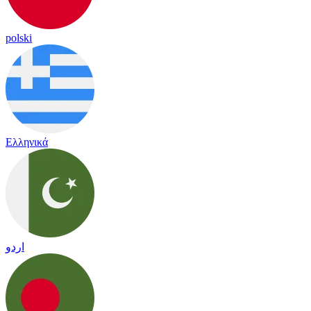
polski
Ελληνικά
اردو