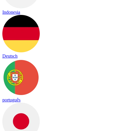
Indonesia
Deutsch
português