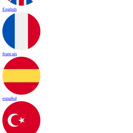
English
français
español