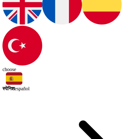
choose
स्पेनिश
español