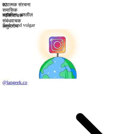
रूपात्मक संरचना
02
समासिक
भड़कीला
,
अश्लील
व्यक्तिवाचक
संबंधवाचक
flashy and vulgar
अतुलनीय
@langeek.co