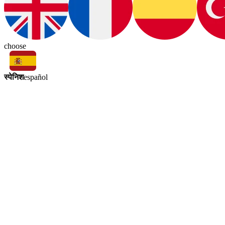
choose
स्पेनिश
español