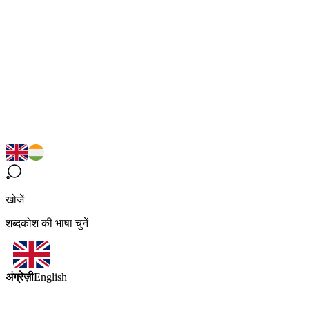
खोजें
शब्दकोश की भाषा चुनें
अंग्रेज़ी
English