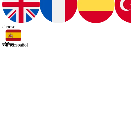
choose
स्पेनिश
español