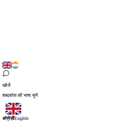
खोजें
शब्दकोश की भाषा चुनें
अंग्रेज़ी
English