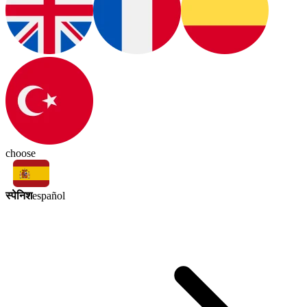
choose
स्पेनिश
español