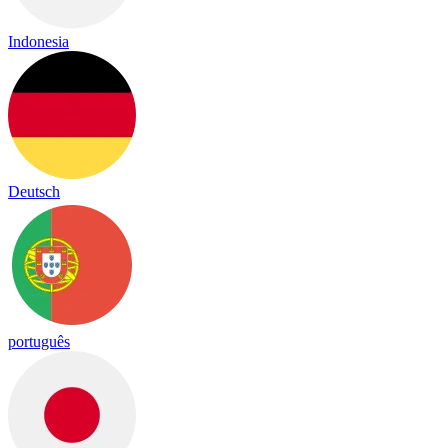
Indonesia
Deutsch
português