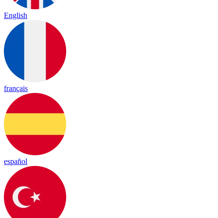
English
français
español