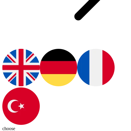
choose