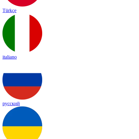
Türkçe
italiano
русский