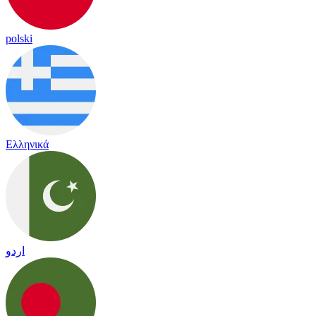
polski
Ελληνικά
اردو