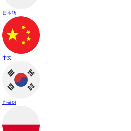
日本語
中文
한국어