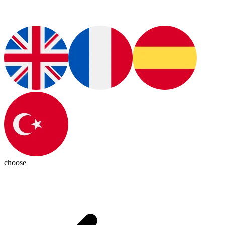
choose