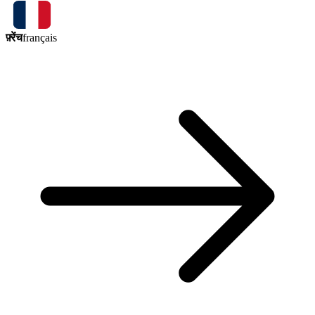
फ़्रेंच
français