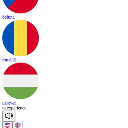
čeština
română
magyar
to
ex
pe
rience