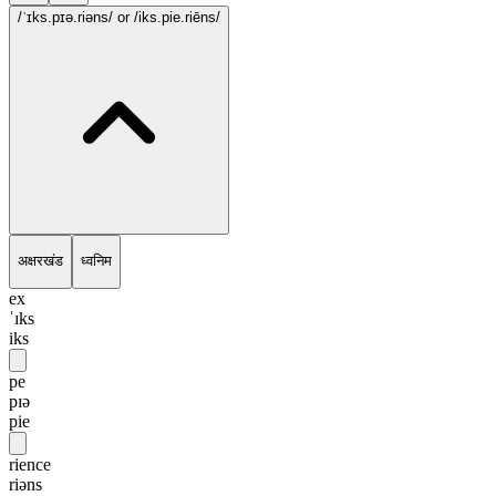
/ˈɪks.pɪə.riəns/
or /iks.pie.riēns/
अक्षरखंड
ध्वनिम
ex
ˈɪks
iks
pe
pɪə
pie
rience
riəns