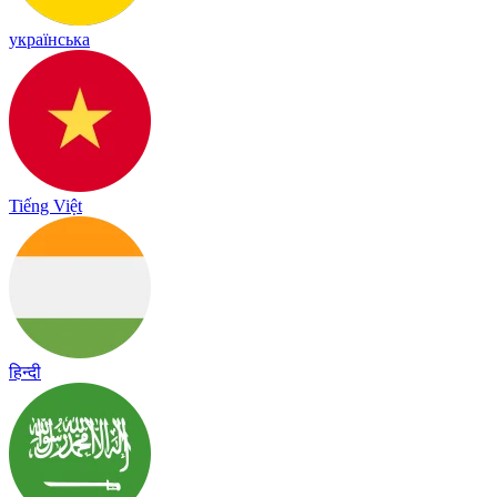
українська
Tiếng Việt
हिन्दी