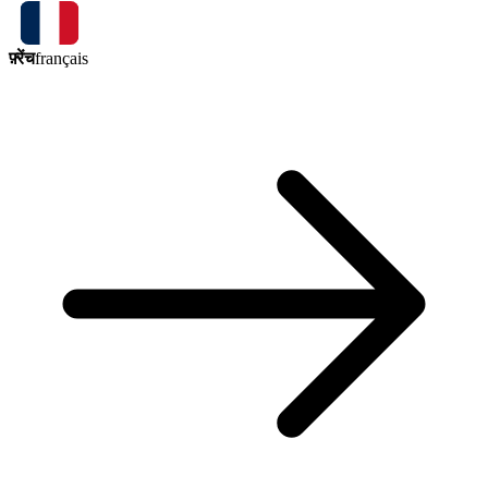
फ़्रेंच
français