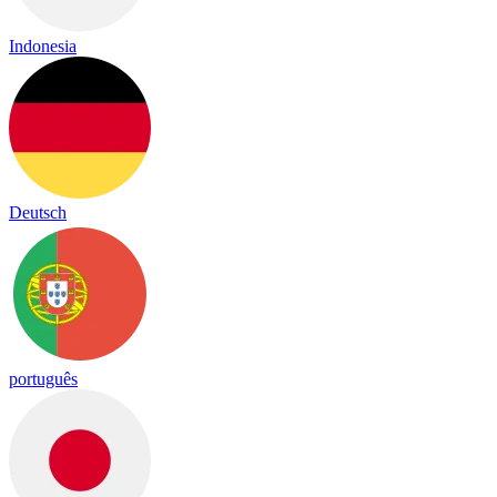
Indonesia
Deutsch
português