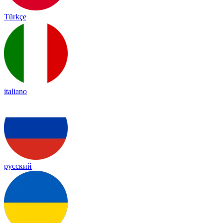
Türkçe
italiano
русский