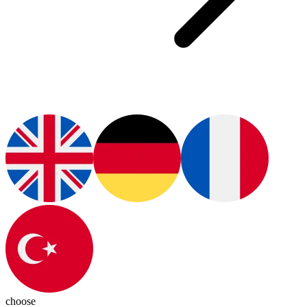
choose