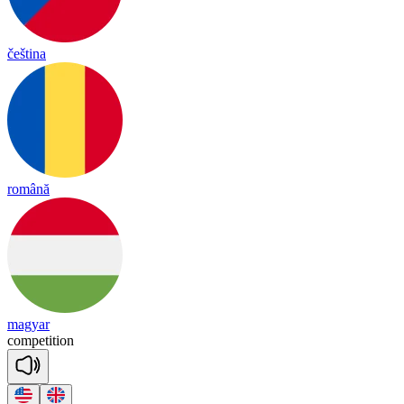
čeština
română
magyar
com
pe
ti
tion