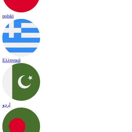
polski
Ελληνικά
اردو