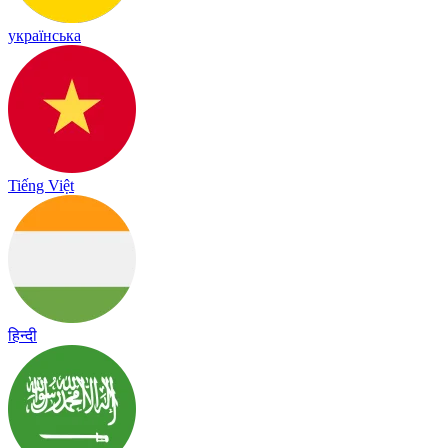
українська
Tiếng Việt
हिन्दी