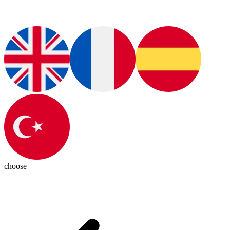
choose