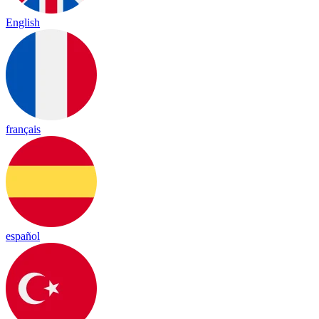
English
français
español