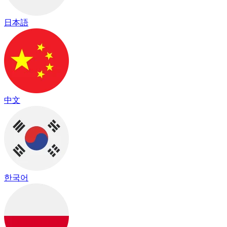
日本語
中文
한국어