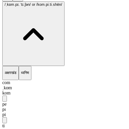
/ˌkɒm.pɪ.ˈtɪ.ʃən/
or /kom.pi.ti.shēn/
अक्षरखंड
ध्वनिम
com
ˌkɒm
kom
pe
pɪ
pi
ti