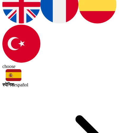
choose
स्पेनिश
español