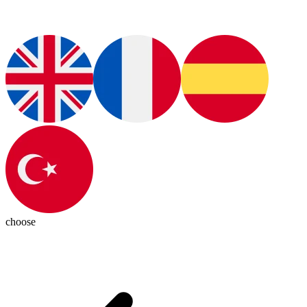
choose