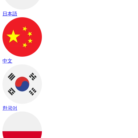
日本語
中文
한국어