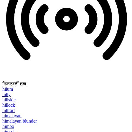
निकटवर्ती शब्द
hilum
hilly
hillside
hillock
hillfort
himalayan
himalayan blunder
himbo
himself