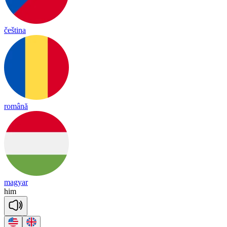
čeština
română
magyar
him