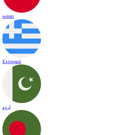
polski
Ελληνικά
اردو