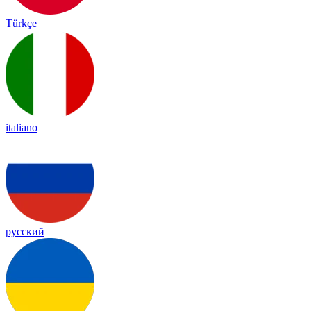
Türkçe
italiano
русский