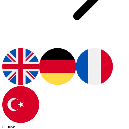
choose