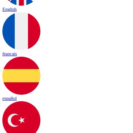
English
français
español