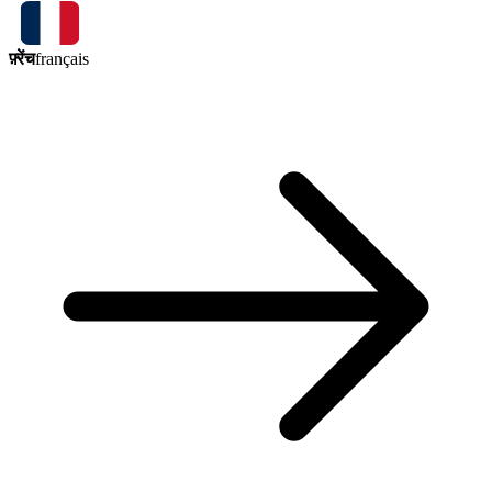
फ़्रेंच
français