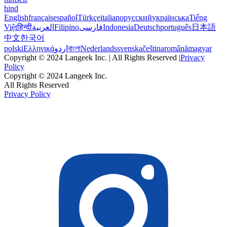
hind
English
français
español
Türkçe
italiano
русский
українська
Tiếng
Việt
हिन्दी
العربية
Filipino
فارسی
Indonesia
Deutsch
português
日本語
中文
한국어
polski
Ελληνικά
اردو
বাংলা
Nederlands
svenska
čeština
română
magyar
Copyright © 2024 Langeek Inc. | All Rights Reserved |
Privacy
Policy
Copyright © 2024 Langeek Inc.
All Rights Reserved
Privacy Policy