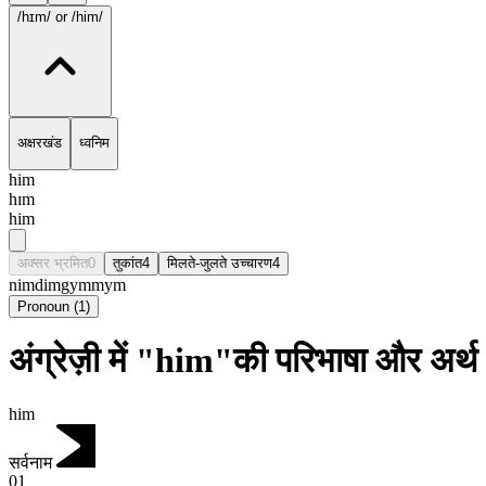
/hɪm/
or /him/
अक्षरखंड
ध्वनिम
him
hɪm
him
अक्सर भ्रमित
0
तुकांत
4
मिलते-जुलते उच्चारण
4
nim
dim
gym
mym
Pronoun
(
1
)
अंग्रेज़ी में "him"की परिभाषा और अर्थ
him
सर्वनाम
01