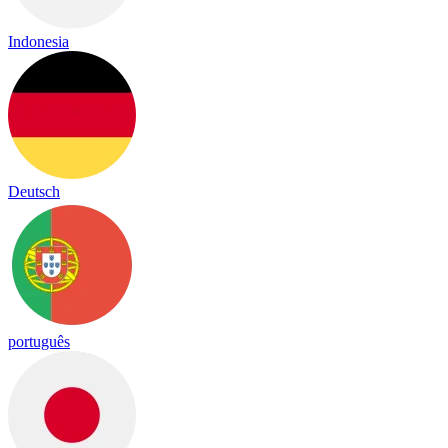
Indonesia
Deutsch
português