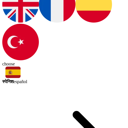
choose
स्पेनिश
español