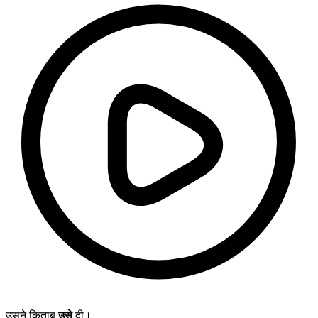
उसने किताब
उसे
दी।