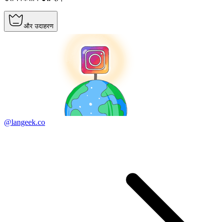
और उदाहरण
@langeek.co