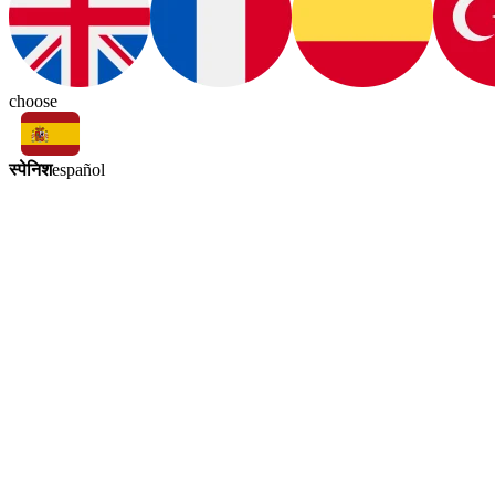
choose
स्पेनिश
español