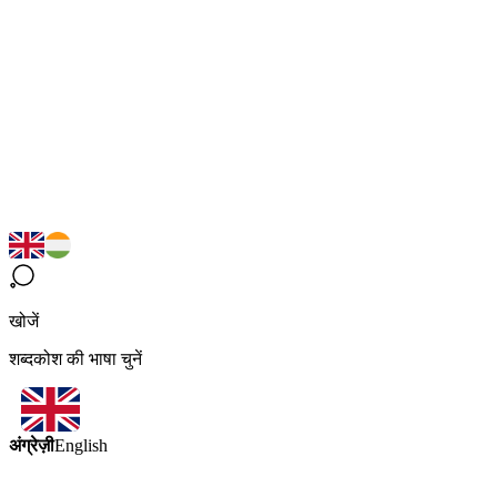
खोजें
शब्दकोश की भाषा चुनें
अंग्रेज़ी
English