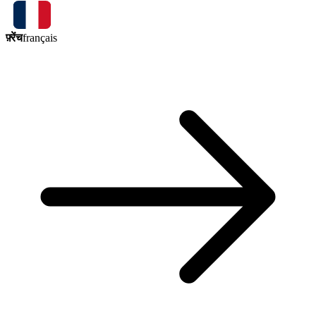
फ़्रेंच
français