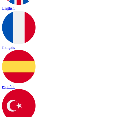
English
français
español