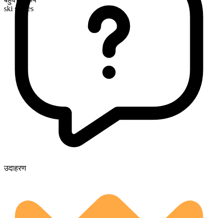
ski slopes
उदाहरण