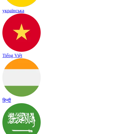
українська
Tiếng Việt
हिन्दी