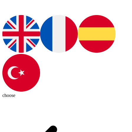
choose