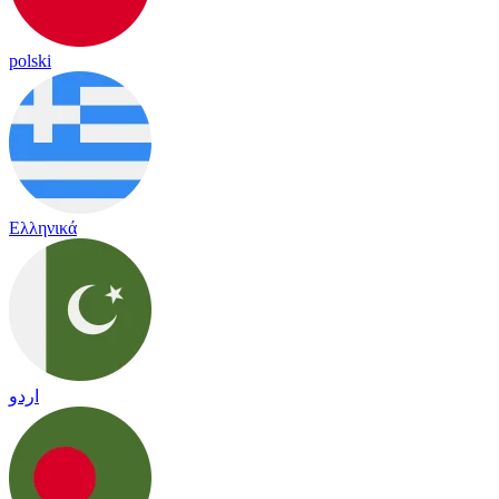
polski
Ελληνικά
اردو