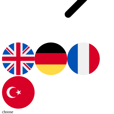
choose