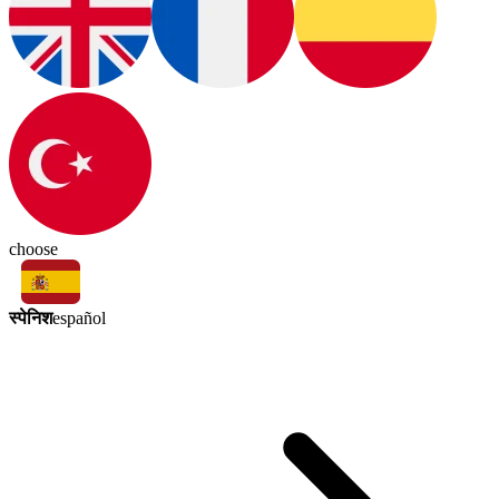
choose
स्पेनिश
español