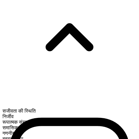
सजीवता की स्थिति
निर्जीव
रूपात्मक संरचना
समासिक
गणनीय
बहुवचन रूप