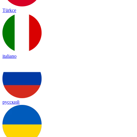
Türkçe
italiano
русский