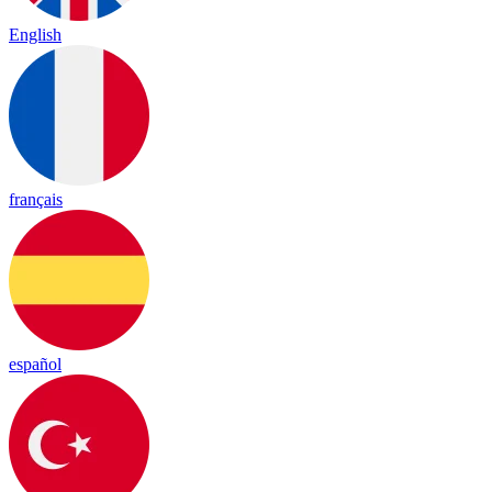
English
français
español