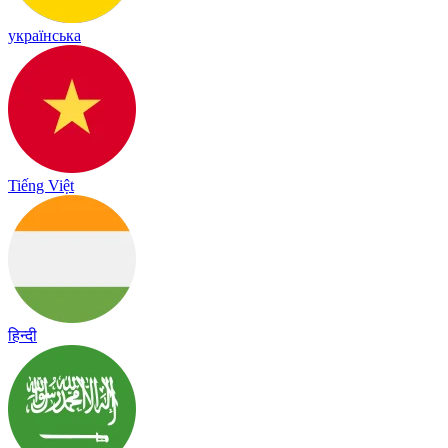
українська
Tiếng Việt
हिन्दी