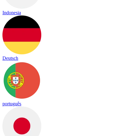
Indonesia
Deutsch
português