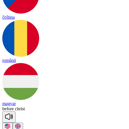
čeština
română
magyar
be
fore
christ