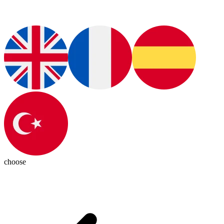
choose