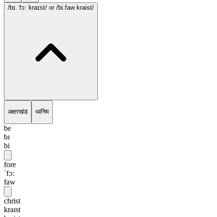
/bɪ.ˈfɔ: kraɪst/
or /bi.faw kraist/
अक्षरखंड
ध्वनिम
be
bɪ
bi
fore
ˈfɔ:
faw
christ
kraɪst