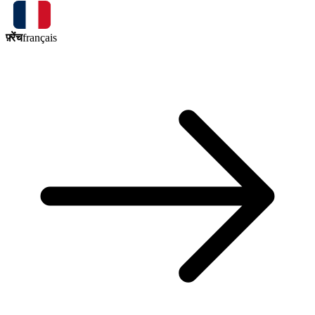
फ़्रेंच
français