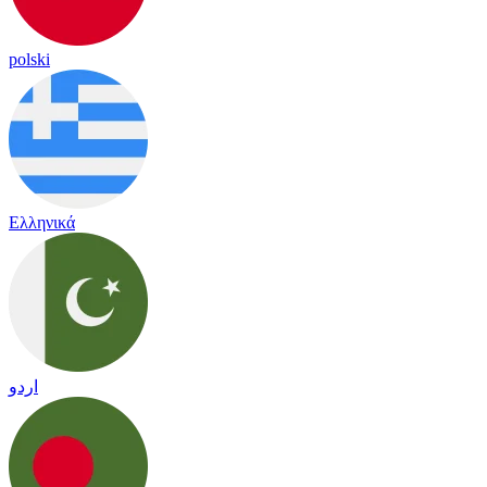
polski
Ελληνικά
اردو