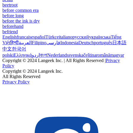
beetroot
before common era
before long
before the ink is dry
beforehand
befriend
English
français
español
Türkçe
italiano
русский
українська
Tiếng
Việt
हिन्दी
العربية
Filipino
فارسی
Indonesia
Deutsch
português
日本語
中文
한국어
polski
Ελληνικά
اردو
বাংলা
Nederlands
svenska
čeština
română
magyar
Copyright © 2024 Langeek Inc. | All Rights Reserved |
Privacy
Policy
Copyright © 2024 Langeek Inc.
All Rights Reserved
Privacy Policy