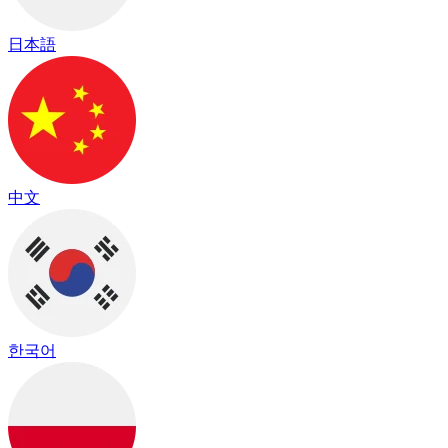
日本語
中文
한국어