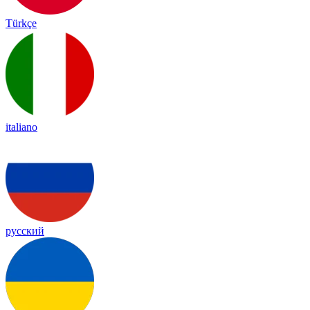
Türkçe
italiano
русский