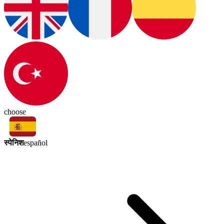
choose
स्पेनिश
español