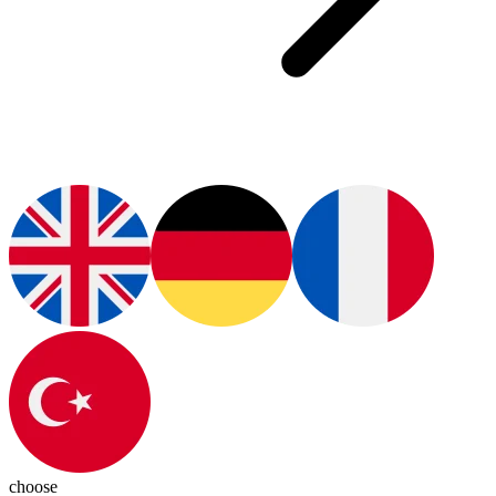
choose