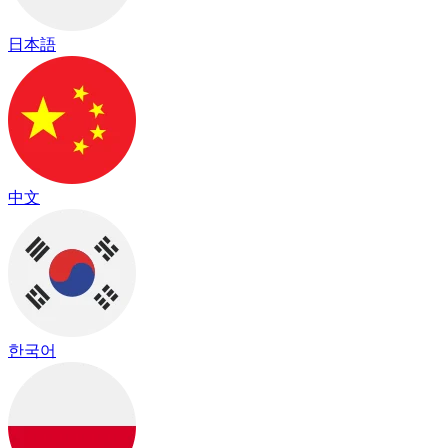
日本語
中文
한국어