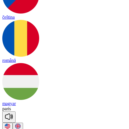
čeština
română
magyar
pa
ris