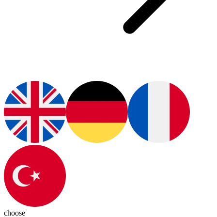
choose