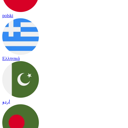
polski
Ελληνικά
اردو