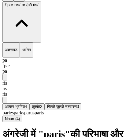
/ˈpæ.rɪs/
or /pā.ris/
अक्षरखंड
ध्वनिम
pa
ˈpæ
pā
ris
rɪs
ris
अक्सर भ्रमित
4
तुकांत
2
मिलते-जुलते उच्चारण
3
paries
parks
parus
parts
Noun
(
4
)
अंग्रेज़ी में "paris"की परिभाषा और