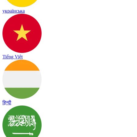
українська
Tiếng Việt
हिन्दी