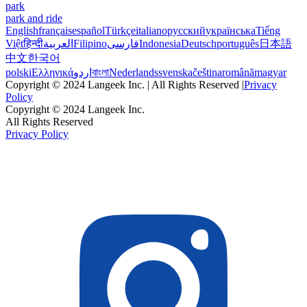
park
park and ride
English
français
español
Türkçe
italiano
русский
українська
Tiếng
Việt
हिन्दी
العربية
Filipino
فارسی
Indonesia
Deutsch
português
日本語
中文
한국어
polski
Ελληνικά
اردو
বাংলা
Nederlands
svenska
čeština
română
magyar
Copyright © 2024 Langeek Inc. | All Rights Reserved |
Privacy
Policy
Copyright © 2024 Langeek Inc.
All Rights Reserved
Privacy Policy