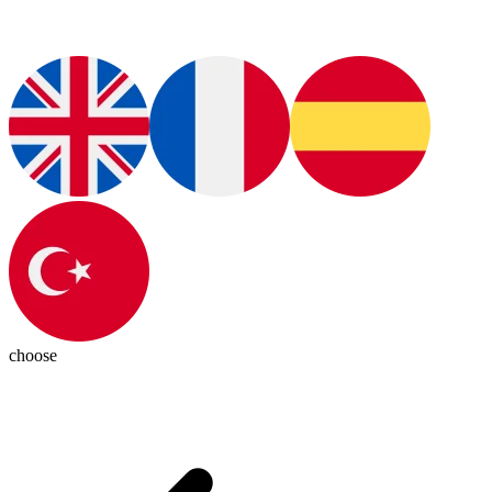
choose