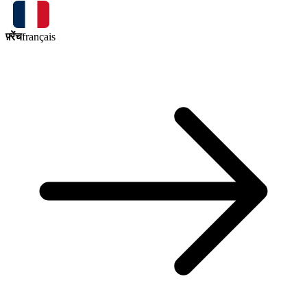
फ़्रेंच
français