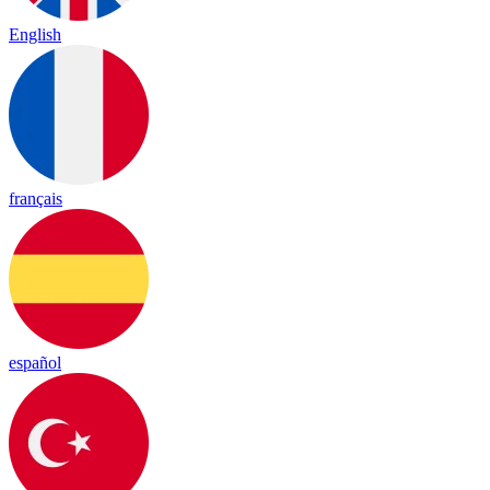
English
français
español