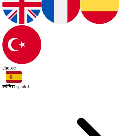
choose
स्पेनिश
español