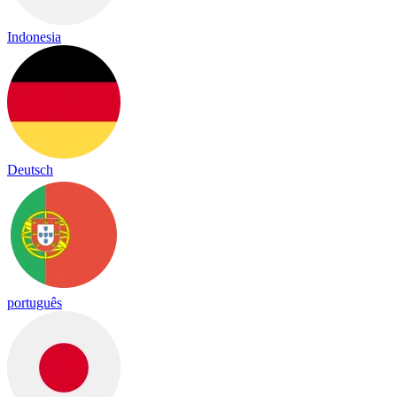
Indonesia
Deutsch
português