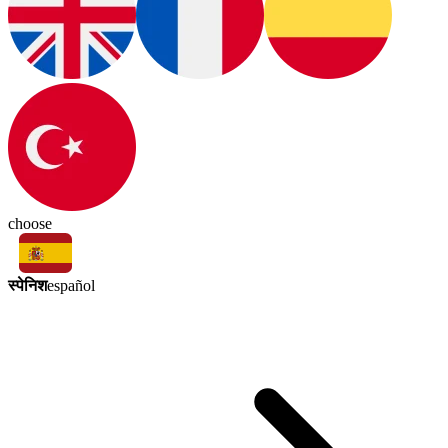
choose
स्पेनिश
español