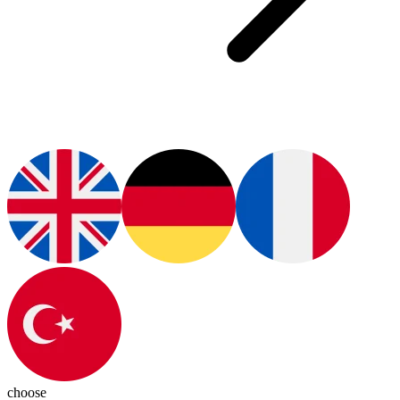
choose