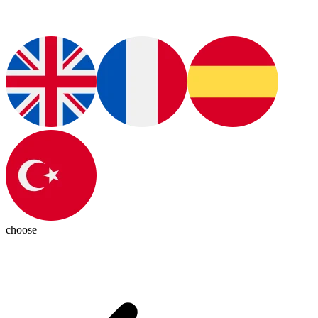
choose