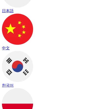
日本語
中文
한국어