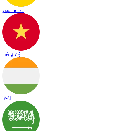
українська
Tiếng Việt
हिन्दी