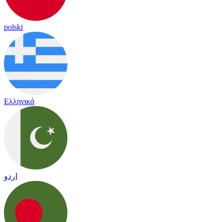
polski
Ελληνικά
اردو