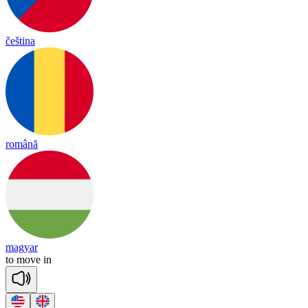
čeština
română
magyar
to
move
in