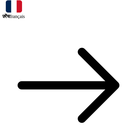
फ़्रेंच
français