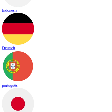
Indonesia
Deutsch
português