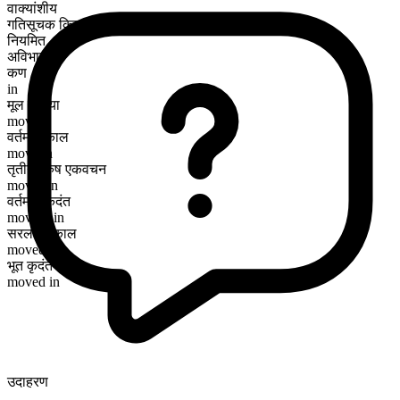
वाक्यांशीय
गतिसूचक क्रिया
नियमित
अविभाज्य
कण
in
मूल क्रिया
move
वर्तमान काल
move in
तृतीय पुरुष एकवचन
moves in
वर्तमान कृदंत
moving in
सरल भूतकाल
moved in
भूत कृदंत
moved in
उदाहरण