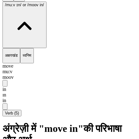
/mu:v ɪn/
or /moov in/
अक्षरखंड
ध्वनिम
move
mu:v
moov
in
ɪn
in
Verb
(
5
)
अंग्रेज़ी में "move in"की परिभाषा