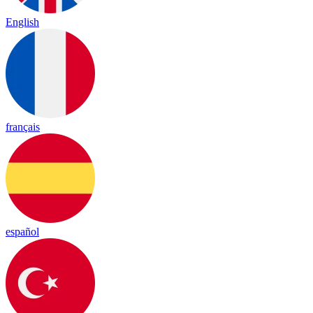
English
français
español