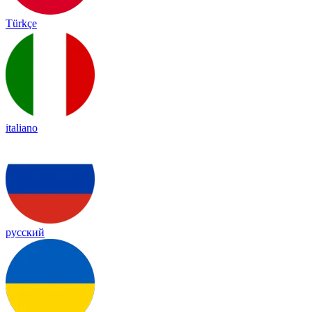
Türkçe
italiano
русский